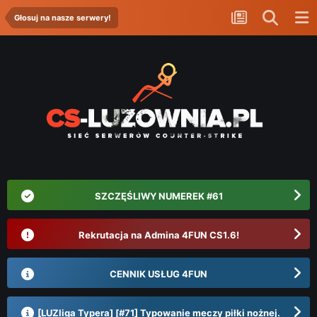
Głosuj na nasze serwery!
SZCZĘŚLIWY NUMEREK #61
Rekrutacja na Admina 4FUN CS1.6!
CENNIK USŁUG 4FUN
[LUZliga Typera] [#71] Typowanie meczy piłki nożnej.