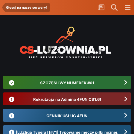
Głosuj na nasze serwery!
SZCZĘŚLIWY NUMEREK #61
Rekrutacja na Admina 4FUN CS1.6!
CENNIK USŁUG 4FUN
[LUZliga Typera] [#71] Typowanie meczy piłki nożnej.