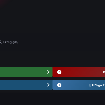
Przeglądaj
R
[LUZliga T