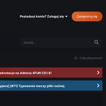
Posiadasz konto? Zaloguj się
Zarejestruj się
Cała aktywność
ekrutacja na Admina 4FUN CS1.6!
ypera] [#71] Typowanie meczy piłki nożnej.