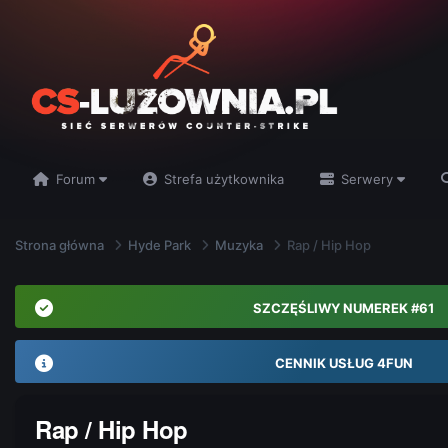
Forum
Strefa użytkownika
Serwery
Strona główna
Hyde Park
Muzyka
Rap / Hip Hop
SZCZĘŚLIWY NUMEREK #61
CENNIK USŁUG 4FUN
Rap / Hip Hop