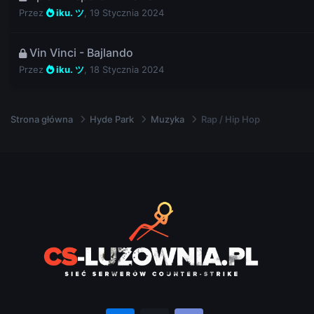
Przez
iku. ツ
,
19 Stycznia 2024
Vin Vinci - Bajlando
Przez
iku. ツ
,
18 Stycznia 2024
Strona główna
Hyde Park
Muzyka
Rap / Hip Hop