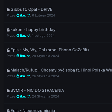
Gibbs ft. Opał - DRIVE
Przez
iku. ツ
,
6 Lutego 2024
kukon - happy birthday
Przez
iku. ツ
,
1 Lutego 2024
Epis - My, Wy, Oni (prod. Phono CoZaBit)
Przez
iku. ツ
,
29 Stycznia 2024
Małach/Rufuz - Chcemy być sobą ft. Hinol Polska We
Przez
iku. ツ
,
26 Stycznia 2024
SVM!R - NIC DO STRACENIA
Przez
iku. ツ
,
24 Stycznia 2024
Epis - Nieporozumienia