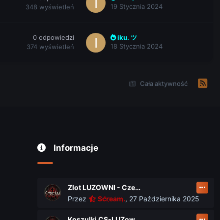
19 Stycznia 2024
348
wyświetleń
0
odpowiedzi
iku. ツ
18 Stycznia 2024
374
wyświetleń
Cała aktywność
Informacje
Zlot LUZOWNI - Czerwiec 2026
Przez
Scream.
,
27 Października 2025
Koszulki CS-LUZownia.pl