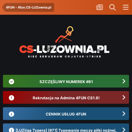
4FUN - 4fun.CS-LUZownia.pl
SZCZĘŚLIWY NUMEREK #61
Rekrutacja na Admina 4FUN CS1.6!
CENNIK USŁUG 4FUN
[LUZliga Typera] [#71] Typowanie meczy piłki nożnej.