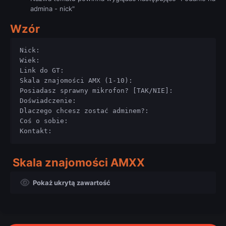
admina - nick"
Wzór
Nick:

Wiek:

Link do GT:

Skala znajomości AMX (1-10):

Posiadasz sprawny mikrofon? [TAK/NIE]:

Doświadczenie:

Dlaczego chcesz zostać adminem?:

Coś o sobie:

Kontakt:
Skala znajomości AMXX
Pokaż ukrytą zawartość