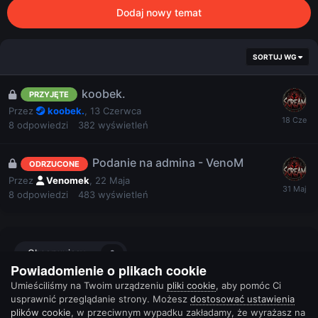
Dodaj nowy temat
SORTUJ WG
koobek.
PRZYJĘTE
Przez
koobek.
,
13 Czerwca
8
odpowiedzi
382
wyświetleń
Podanie na admina - VenoM
ODRZUCONE
Przez
Venomek
,
22 Maja
8
odpowiedzi
483
wyświetleń
Obserwujący
3
Powiadomienie o plikach cookie
Umieściliśmy na Twoim urządzeniu
pliki cookie
, aby pomóc Ci
usprawnić przeglądanie strony. Możesz
dostosować ustawienia
plików cookie
, w przeciwnym wypadku zakładamy, że wyrażasz na