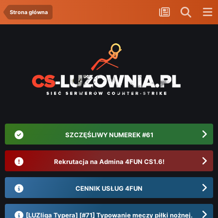
Strona główna
SZCZĘŚLIWY NUMEREK #61
Rekrutacja na Admina 4FUN CS1.6!
CENNIK USŁUG 4FUN
[LUZliga Typera] [#71] Typowanie meczy piłki nożnej.