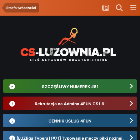
Strefa twórczości
SZCZĘŚLIWY NUMEREK #61
Rekrutacja na Admina 4FUN CS1.6!
CENNIK USŁUG 4FUN
[LUZliga Typera] [#71] Typowanie meczy piłki nożnej.