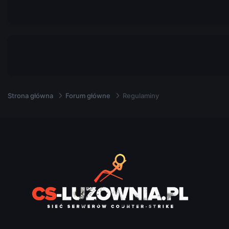
Strona główna
Forum główne
Regulaminy