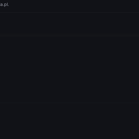
a.pl.