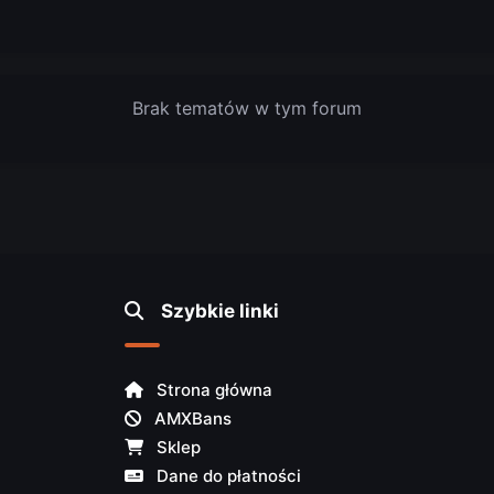
Brak tematów w tym forum
Szybkie linki
Strona główna
AMXBans
Sklep
Dane do płatności