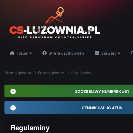
Forum
Strefa użytkownika
Serwery
Strona główna
Forum główne
Regulaminy
SZCZĘŚLIWY NUMEREK #61
CENNIK USŁUG 4FUN
Regulaminy