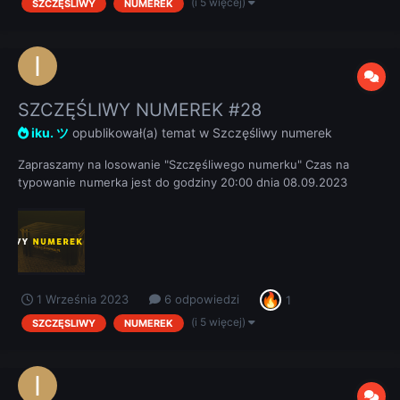
(i 5 więcej)
SZCZĘSLIWY
NUMEREK
SZCZĘŚLIWY NUMEREK #28
iku. ツ
opublikował(a) temat w
Szczęśliwy numerek
Zapraszamy na losowanie "Szczęśliwego numerku" Czas na
typowanie numerka jest do godziny 20:00 dnia 08.09.2023
REGULAMIN
1 Września 2023
6 odpowiedzi
1
(i 5 więcej)
SZCZĘSLIWY
NUMEREK