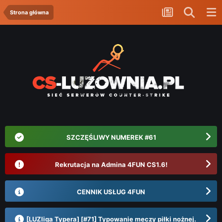
Strona główna
SZCZĘŚLIWY NUMEREK #61
Rekrutacja na Admina 4FUN CS1.6!
CENNIK USŁUG 4FUN
[LUZliga Typera] [#71] Typowanie meczy piłki nożnej.