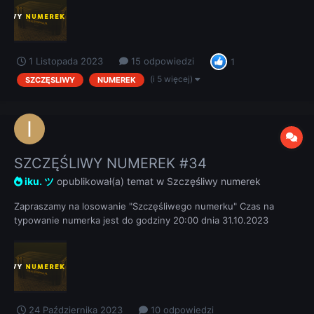
1 Listopada 2023
15 odpowiedzi
1
(i 5 więcej)
SZCZĘSLIWY
NUMEREK
SZCZĘŚLIWY NUMEREK #34
iku. ツ
opublikował(a) temat w
Szczęśliwy numerek
Zapraszamy na losowanie "Szczęśliwego numerku" Czas na
typowanie numerka jest do godziny 20:00 dnia 31.10.2023
REGULAMIN
24 Października 2023
10 odpowiedzi