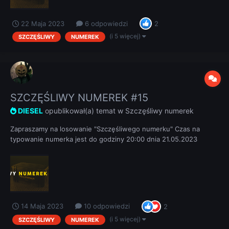
22 Maja 2023
6 odpowiedzi
2
(i 5 więcej)
SZCZĘŚLIWY
NUMEREK
SZCZĘŚLIWY NUMEREK #15
DIESEL
opublikował(a) temat w
Szczęśliwy numerek
Zapraszamy na losowanie "Szczęśliwego numerku" Czas na
typowanie numerka jest do godziny 20:00 dnia 21.05.2023
REGULAMIN
14 Maja 2023
10 odpowiedzi
2
(i 5 więcej)
SZCZĘŚLIWY
NUMEREK