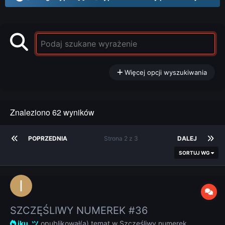
Więcej opcji wyszukiwania
Znaleziono 62 wyników
POPRZEDNIA
Strona 2 z 3
DALEJ
SORTUJ WG
SZCZĘŚLIWY NUMEREK #36
iku. ツ
opublikował(a) temat w
Szczęśliwy numerek