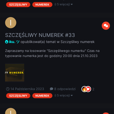
(i 5 więcej)
SZCZĘSLIWY
NUMEREK
SZCZĘŚLIWY NUMEREK #33
iku. ツ
opublikował(a) temat w
Szczęśliwy numerek
Zapraszamy na losowanie "Szczęśliwego numerku" Czas na
typowanie numerka jest do godziny 20:00 dnia 21.10.2023
REGULAMIN
14 Października 2023
8 odpowiedzi
2
(i 5 więcej)
SZCZĘSLIWY
NUMEREK