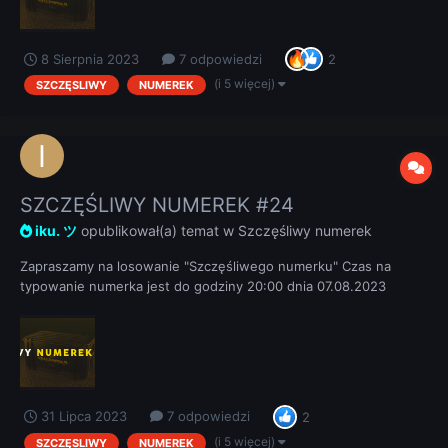
8 Sierpnia 2023
7 odpowiedzi
2
(i 5 więcej)
SZCZĘSLIWY
NUMEREK
SZCZĘŚLIWY NUMEREK #24
iku. ツ
opublikował(a) temat w
Szczęśliwy numerek
Zapraszamy na losowanie "Szczęśliwego numerku" Czas na
typowanie numerka jest do godziny 20:00 dnia 07.08.2023
REGULAMIN
31 Lipca 2023
7 odpowiedzi
2
(i 5 więcej)
SZCZĘSLIWY
NUMEREK