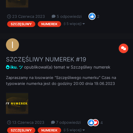
23 Czerwca 2023
5 odpowiedzi
2
(i 5 więcej)
SZCZĘSLIWY
NUMEREK
SZCZĘŚLIWY NUMEREK #19
iku. ツ
opublikował(a) temat w
Szczęśliwy numerek
Zapraszamy na losowanie "Szczęśliwego numerku" Czas na
typowanie numerka jest do godziny 20:00 dnia 19.06.2023
REGULAMIN
13 Czerwca 2023
7 odpowiedzi
4
(i 5 więcej)
SZCZĘSLIWY
NUMEREK