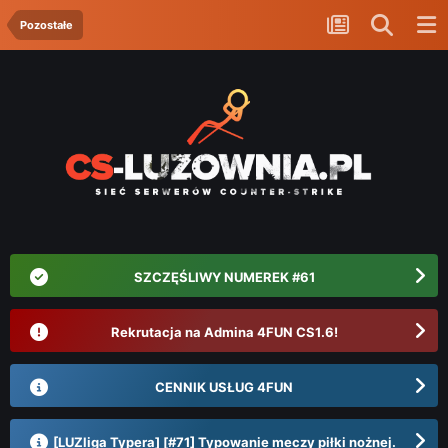
Pozostałe
SZCZĘŚLIWY NUMEREK #61
Rekrutacja na Admina 4FUN CS1.6!
CENNIK USŁUG 4FUN
[LUZliga Typera] [#71] Typowanie meczy piłki nożnej.