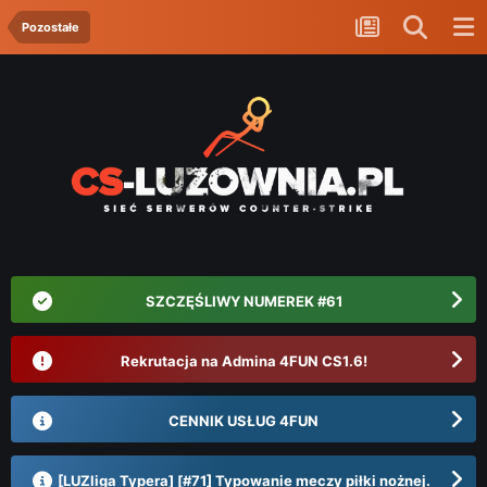
Pozostałe
SZCZĘŚLIWY NUMEREK #61
Rekrutacja na Admina 4FUN CS1.6!
CENNIK USŁUG 4FUN
[LUZliga Typera] [#71] Typowanie meczy piłki nożnej.