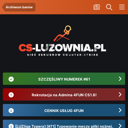
Archiwum banów
SZCZĘŚLIWY NUMEREK #61
Rekrutacja na Admina 4FUN CS1.6!
CENNIK USŁUG 4FUN
[LUZliga Typera] [#71] Typowanie meczy piłki nożnej.