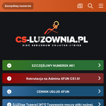
Szczęśliwy numerek
SZCZĘŚLIWY NUMEREK #61
Rekrutacja na Admina 4FUN CS1.6!
CENNIK USŁUG 4FUN
[LUZliga Typera] [#71] Typowanie meczy piłki nożnej.