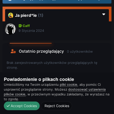
Ja pierd*le
(1)
Caff
9 Stycznia 2024
Ostatnio przeglądający
0 użytkowników
Brak zarejestrowanych użytkowników przeglądających tę
stronę.
Powiadomienie o plikach cookie
Umieściliśmy na Twoim urządzeniu
pliki cookie
, aby pomóc Ci
usprawnić przeglądanie strony. Możesz
dostosować ustawienia
plików cookie
, w przeciwnym wypadku zakładamy, że wyrażasz na
to zgodę.
Accept Cookies
Reject Cookies