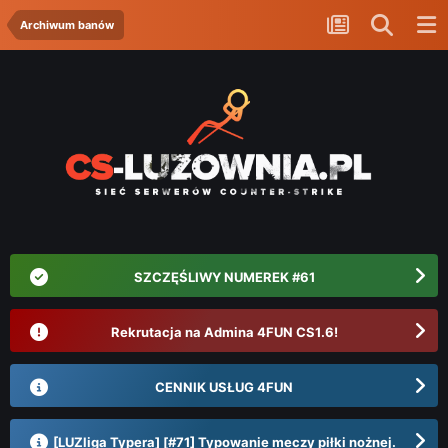
Archiwum banów
SZCZĘŚLIWY NUMEREK #61
Rekrutacja na Admina 4FUN CS1.6!
CENNIK USŁUG 4FUN
[LUZliga Typera] [#71] Typowanie meczy piłki nożnej.