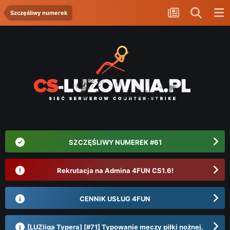
Szczęśliwy numerek
SZCZĘŚLIWY NUMEREK #61
Rekrutacja na Admina 4FUN CS1.6!
CENNIK USŁUG 4FUN
[LUZliga Typera] [#71] Typowanie meczy piłki nożnej.