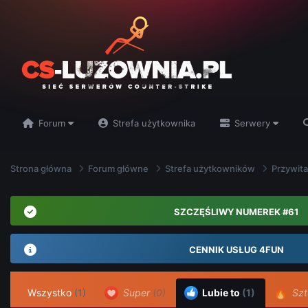
Forum
Strefa użytkownika
Serwery
Strona główna
Forum główne
Strefa użytkowników
Przywita
SZCZĘŚLIWY NUMEREK #61
CENNIK USŁUG 4FUN
Wszystko
(1)
Super
(0)
Lubie to
(1)
Szt