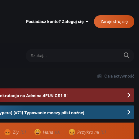
Posiadasz konto? Zaloguj się
Zarejestruj się
Cała aktywność
ekrutacja na Admina 4FUN CS1.6!
ypera] [#71] Typowanie meczy piłki nożnej.
Zły
(0)
Haha
(0)
Przykro mi
(0)