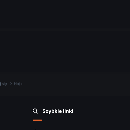
.
j się
Haj x
Szybkie linki