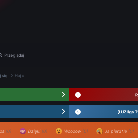
Przeglądaj
j się
Haj x
R
[LUZliga T
os
(0)
Dzięki
(0)
Woooow
(0)
Ja pierd*le
(0)