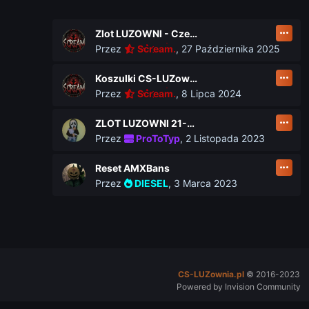
Zlot LUZOWNI - Czerwiec 2026
Przez
Scream.
,
27 Października 2025
Koszulki CS-LUZownia.pl
Przez
Scream.
,
8 Lipca 2024
ZLOT LUZOWNI 21-23 czerwca
Przez
ProToTyp
,
2 Listopada 2023
Reset AMXBans
Przez
DIESEL
,
3 Marca 2023
CS-LUZownia.pl
© 2016-2023
Powered by Invision Community