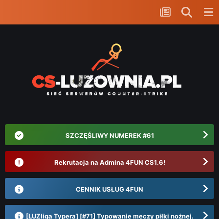
SZCZĘŚLIWY NUMEREK #61
Rekrutacja na Admina 4FUN CS1.6!
CENNIK USŁUG 4FUN
[LUZliga Typera] [#71] Typowanie meczy piłki nożnej.