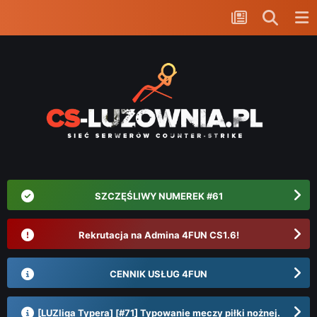
SZCZĘŚLIWY NUMEREK #61
Rekrutacja na Admina 4FUN CS1.6!
CENNIK USŁUG 4FUN
[LUZliga Typera] [#71] Typowanie meczy piłki nożnej.