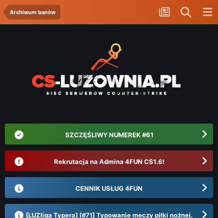
Archiwum banów
SZCZĘŚLIWY NUMEREK #61
Rekrutacja na Admina 4FUN CS1.6!
CENNIK USŁUG 4FUN
[LUZliga Typera] [#71] Typowanie meczy piłki nożnej.