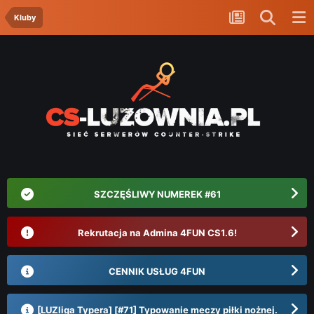
Kluby
SZCZĘŚLIWY NUMEREK #61
Rekrutacja na Admina 4FUN CS1.6!
CENNIK USŁUG 4FUN
[LUZliga Typera] [#71] Typowanie meczy piłki nożnej.