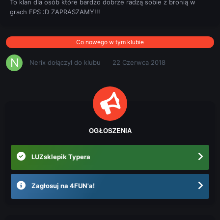
To klan dla osób które bardzo dobrze radzą sobie z bronią w
grach FPS :D ZAPRASZAMY!!!
Co nowego w tym klubie
Nerix
dołączył do klubu
22 Czerwca 2018
OGŁOSZENIA
LUZsklepik Typera
Zagłosuj na 4FUN'a!