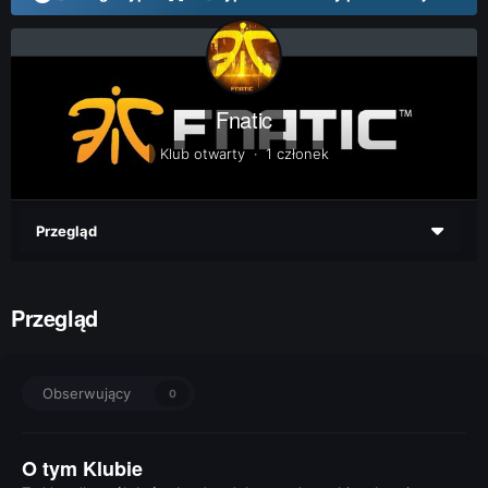
Fnatic
Klub otwarty · 1 członek
Przegląd
Przegląd
Obserwujący
0
O tym Klubie