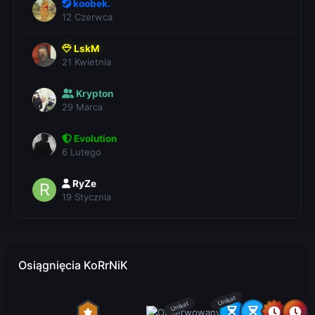
koobek.
12 Czerwca
LskM
21 Kwietnia
Krypton
29 Marca
Evolution
6 Lutego
RyZe
19 Stycznia
Osiągnięcia KoRrNiK
Unikat
Unikat