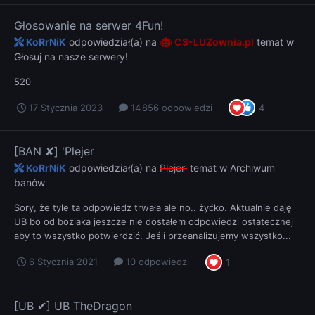
Głosowanie na serwer 4Fun!
KoRrNiK
odpowiedział(a) na
CS-LUZownia.pl
temat w
Głosuj na nasze serwery!
520
17 Stycznia 2023
14 856 odpowiedzi
4
[BAN ✘] 'Plejer
KoRrNiK
odpowiedział(a) na
Plejer'
temat w
Archiwum
banów
Sory, że tyle ta odpowiedz trwała ale no.. żyćko. Aktualnie daję
UB bo od boziaka jeszcze nie dostałem odpowiedzi ostatecznej
aby to wszystko potwierdzić. Jeśli przeanalizujemy wszystko...
6 Stycznia 2021
10 odpowiedzi
1
[UB ✔] UB TheDragon