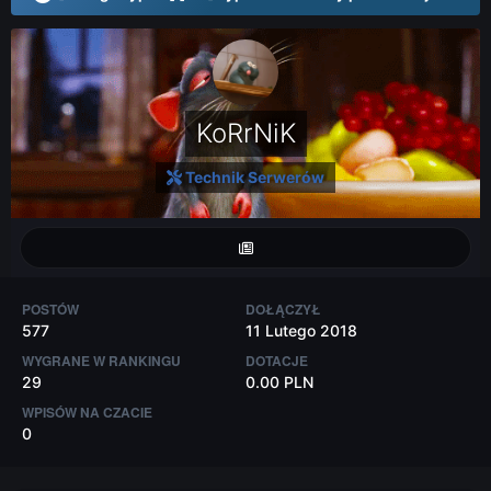
KoRrNiK
Technik Serwerów
POSTÓW
DOŁĄCZYŁ
577
11 Lutego 2018
WYGRANE W RANKINGU
DOTACJE
29
0.00 PLN
WPISÓW NA CZACIE
0