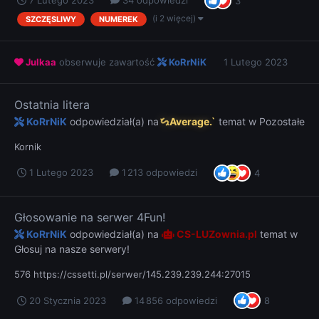
7 Lutego 2023
34 odpowiedzi
3
(i 2 więcej)
SZCZĘSLIWY
NUMEREK
Julkaa
obserwuje zawartość
KoRrNiK
1 Lutego 2023
Ostatnia litera
KoRrNiK
odpowiedział(a) na
Average.`
temat w
Pozostałe
Kornik
1 Lutego 2023
1 213 odpowiedzi
4
Głosowanie na serwer 4Fun!
KoRrNiK
odpowiedział(a) na
CS-LUZownia.pl
temat w
Głosuj na nasze serwery!
576 https://cssetti.pl/serwer/145.239.239.244:27015
20 Stycznia 2023
14 856 odpowiedzi
8