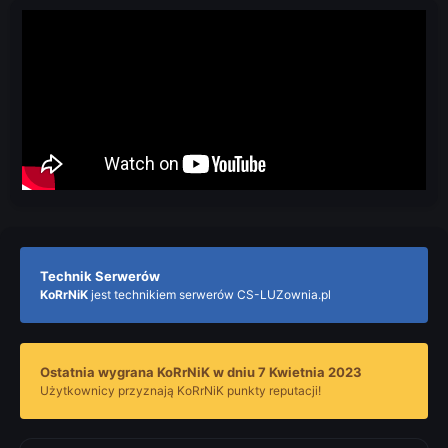
Technik Serwerów
KoRrNiK
jest technikiem serwerów CS-LUZownia.pl
Ostatnia wygrana KoRrNiK w dniu 7 Kwietnia 2023
Użytkownicy przyznają KoRrNiK punkty reputacji!