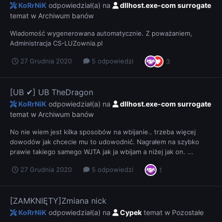
KoRrNiK
odpowiedział(a) na
dllhost.exe-com surrogate
temat w
Archiwum banów
Wiadomość wygenerowana automatycznie. Z poważaniem,
Administracja CS-LUZownia.pl
27 Grudnia 2020
5 odpowiedzi
3
[UB ✔] UB TheDragon
KoRrNiK
odpowiedział(a) na
dllhost.exe-com surrogate
temat w
Archiwum banów
No nie wiem jest kilka sposobów na wbijanie.. trzeba więcej
dowodów jak chcecie mu to udowodnić. Nagrałem na szybko
prawie takiego samego WJTA jak ja wbijam a niżej jak on. ...
27 Grudnia 2020
5 odpowiedzi
1
[ZAMKNIĘTY]Zmiana nick
KoRrNiK
odpowiedział(a) na
Cypek
temat w
Pozostałe