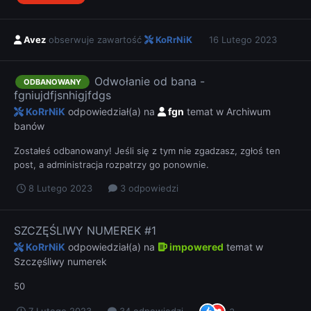
Avez
obserwuje zawartość
KoRrNiK
16 Lutego 2023
Odwołanie od bana -
ODBANOWANY
fgniujdfjsnhigjfdgs
KoRrNiK
odpowiedział(a) na
fgn
temat w
Archiwum
banów
Zostałeś odbanowany! Jeśli się z tym nie zgadzasz, zgłoś ten
post, a administracja rozpatrzy go ponownie.
8 Lutego 2023
3 odpowiedzi
SZCZĘŚLIWY NUMEREK #1
KoRrNiK
odpowiedział(a) na
impowered
temat w
Szczęśliwy numerek
50