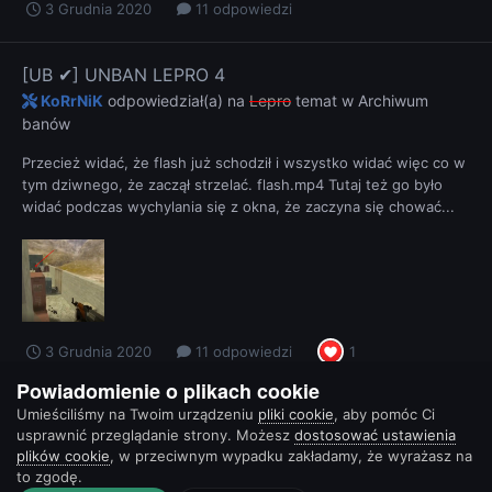
3 Grudnia 2020
11 odpowiedzi
[UB ✔] UNBAN LEPRO 4
KoRrNiK
odpowiedział(a) na
Lepro
temat w
Archiwum
banów
Przecież widać, że flash już schodził i wszystko widać więc co w
tym dziwnego, że zaczął strzelać. flash.mp4 Tutaj też go było
widać podczas wychylania się z okna, że zaczyna się chować...
3 Grudnia 2020
11 odpowiedzi
1
Powiadomienie o plikach cookie
Umieściliśmy na Twoim urządzeniu
pliki cookie
, aby pomóc Ci
usprawnić przeglądanie strony. Możesz
dostosować ustawienia
plików cookie
, w przeciwnym wypadku zakładamy, że wyrażasz na
to zgodę.