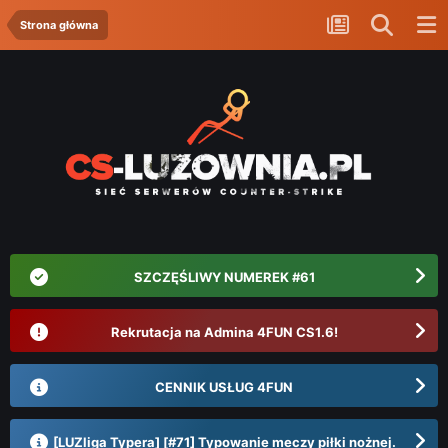
Strona główna
SZCZĘŚLIWY NUMEREK #61
Rekrutacja na Admina 4FUN CS1.6!
CENNIK USŁUG 4FUN
[LUZliga Typera] [#71] Typowanie meczy piłki nożnej.