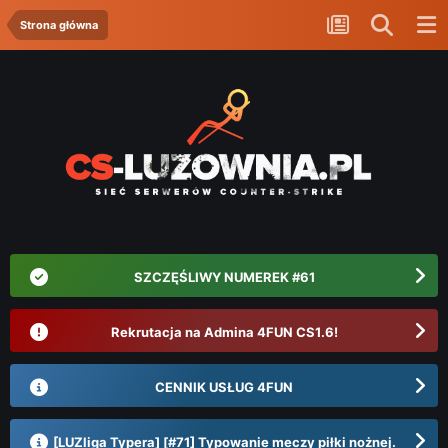
Strona główna
SZCZĘŚLIWY NUMEREK #61
Rekrutacja na Admina 4FUN CS1.6!
CENNIK USŁUG 4FUN
[LUZliga Typera] [#71] Typowanie meczy piłki nożnej.