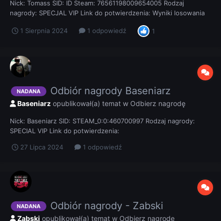
Nick: Tomass SID: ID Steam: 76561198009654005 Rodzaj
nagrody: SPECJAL VIP Link do potwierdzenia: Wyniki losowania
graczy którzy otrzymują SPECIAL VIPa w dniu 27.07.2024r. to:
1 Sierpnia 2024
1 odpowiedź
1
.:volv:. LokalnyPret Tomass
Odbiór nagrody Baseniarz
NADANA
Baseniarz
opublikował(a) temat w
Odbierz nagrodę
Nick: Baseniarz SID: STEAM_0:0:460700997 Rodzaj nagrody:
SPECIAL VIP Link do potwierdzenia:
27 Lipca 2024
1 odpowiedź
Odbiór nagrody - Zabski
NADANA
Zabski
opublikował(a) temat w
Odbierz nagrodę