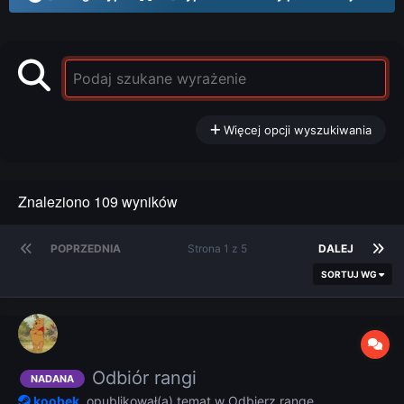
Więcej opcji wyszukiwania
Znaleziono 109 wyników
POPRZEDNIA
Strona 1 z 5
DALEJ
SORTUJ WG
Odbiór rangi
NADANA
koobek.
opublikował(a) temat w
Odbierz rangę