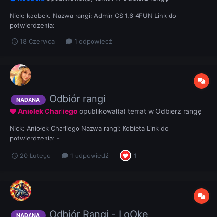
Nick: koobek. Nazwa rangi: Admin CS 1.6 4FUN Link do
potwierdzenia:
18 Czerwca
1 odpowiedź
Odbiór rangi
NADANA
Aniolek Charliego
opublikował(a) temat w
Odbierz rangę
Nick: Aniołek Charliego Nazwa rangi: Kobieta Link do
potwierdzenia: -
20 Lutego
1 odpowiedź
1
Odbiór Rangi - LoOke
NADANA