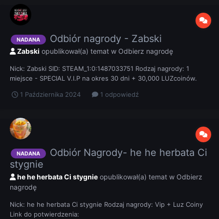
Odbiór nagrody - Zabski
NADANA
Zabski
opublikował(a) temat w
Odbierz nagrodę
Nick: Zabski SID: STEAM_1:0:1487033751 Rodzaj nagrody: 1
miejsce - SPECIAL V.I.P na okres 30 dni + 30,000 LUZcoinów.
Link do potwierdzenia:
1 Października 2024
1 odpowiedź
Odbiór Nagrody- he he herbata Ci
NADANA
stygnie
he he herbata Ci stygnie
opublikował(a) temat w
Odbierz
nagrodę
Nick: he he herbata Ci stygnie Rodzaj nagrody: Vip + Luz Coiny
Link do potwierdzenia: