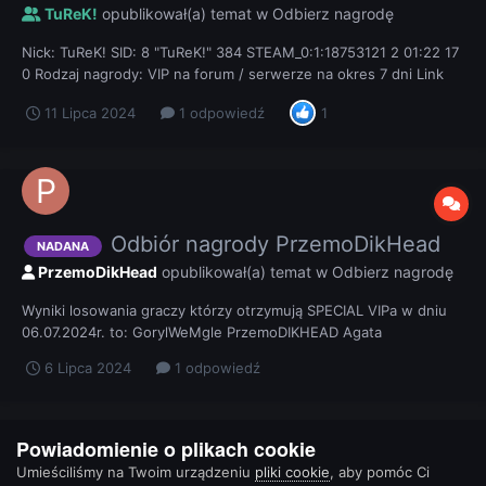
TuReK!
opublikował(a) temat w
Odbierz nagrodę
Nick: TuReK! SID: 8 "TuReK!" 384 STEAM_0:1:18753121 2 01:22 17
0 Rodzaj nagrody: VIP na forum / serwerze na okres 7 dni Link
do potwierdzenia:
11 Lipca 2024
1 odpowiedź
1
Odbiór nagrody PrzemoDikHead
NADANA
PrzemoDikHead
opublikował(a) temat w
Odbierz nagrodę
Wyniki losowania graczy którzy otrzymują SPECIAL VIPa w dniu
06.07.2024r. to: GorylWeMgle PrzemoDIKHEAD Agata
6 Lipca 2024
1 odpowiedź
Powiadomienie o plikach cookie
POPRZEDNIA
Strona 1 z 5
DALEJ
Umieściliśmy na Twoim urządzeniu
pliki cookie
, aby pomóc Ci