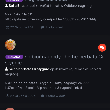
Baila Ella.
opublikował(a) temat w
Odbierz nagrodę
Nick: Baila Ella SID:
https://steamcommunity.com/profiles/76561199029077144/
Rodzaj nagrody: SPECJAL VIP oraz ranga VIP na forum na miesiąc
27 Grudnia 2024
1 odpowiedź
+ 50 000 LUZCOINÓW Link do potwierdzenia:
Odbiór nagrody- he he herbata Ci
NADANA
stygnie
he he herbata Ci stygnie
opublikował(a) temat w
Odbierz
nagrodę
Nick: he he herbata Ci stygnie Rodzaj nagrody: 25 000
LUZcoinów+ Special Vip na okres 3 tygodni Link do
potwierdzenia:
27 Grudnia 2024
1 odpowiedź