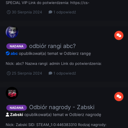
SPECIAL VIP Link do potwierdzenia: https://cs-
luzownia.pl/topic/19639-szczęśliwy-numerek-55/
30 Sierpnia 2024
1 odpowiedź
odbiór rangi abc?
NADANA
abc
opublikował(a) temat w
Odbierz rangę
Nick: abc? Nazwa rangi: admin Link do potwierdzenia:
25 Sierpnia 2024
1 odpowiedź
Odbiór nagrody - Zabski
NADANA
Zabski
opublikował(a) temat w
Odbierz nagrodę
Nick: Zabski SID: STEAM_1:0:446383310 Rodzaj nagrody: