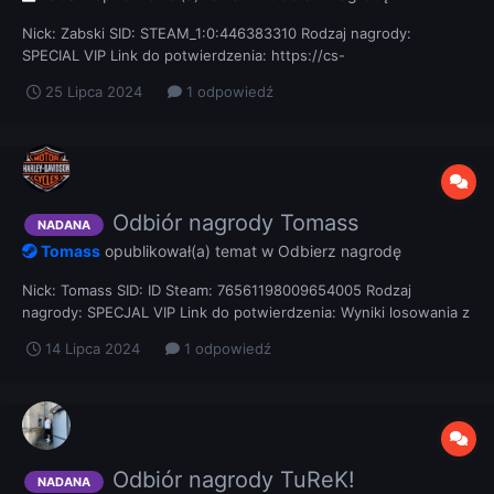
Nick: Zabski SID: STEAM_1:0:446383310 Rodzaj nagrody:
SPECIAL VIP Link do potwierdzenia: https://cs-
luzownia.pl/topic/19590-wakacje-z-cs-luzowniapl/?
25 Lipca 2024
1 odpowiedź
do=findComment&comment=134045
Odbiór nagrody Tomass
NADANA
Tomass
opublikował(a) temat w
Odbierz nagrodę
Nick: Tomass SID: ID Steam: 76561198009654005 Rodzaj
nagrody: SPECJAL VIP Link do potwierdzenia: Wyniki losowania z
dnia 08.07.2024r. SPECJAL VIP'a otrzymują: Tomass Sopelzip
14 Lipca 2024
1 odpowiedź
asfaltowy
Odbiór nagrody TuReK!
NADANA