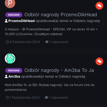
Odbiór nagrody PrzemoDikHead
NADANA
PrzemoDikHead
opublikował(a) temat w
Odbierz nagrodę
3 miejsce - @ PrzemoDikHead - SPECIAL VIP na okres 10 dni +
10,000 LUZcoinów. Chciałbym odebrać
6 Października 2024
1 odpowiedź
Odbiór nagrody - Am3ba To Ja
NADANA
Am3ba
opublikował(a) temat w
Odbierz nagrodę
Nick:Am3ba To Ja SID: Rodzaj nagrody: Vip na forum Link do
potwierdzenia:
1 Października 2024
1 odpowiedź