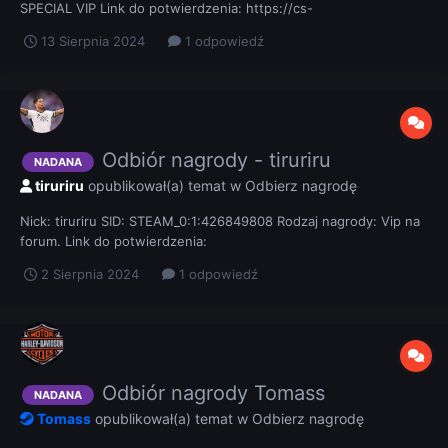
SPECIAL VIP Link do potwierdzenia: https://cs-
luzownia.pl/topic/19635-szczęśliwy-numerek-54/?
13 Sierpnia 2024
1 odpowiedź
do=findComment&comment=134184
Odbiór nagrody - tiruriru
NADANA
tiruriru
opublikował(a) temat w
Odbierz nagrodę
Nick: tiruriru SID: STEAM_0:1:426849808 Rodzaj nagrody: Vip na
forum. Link do potwierdzenia:
2 Sierpnia 2024
1 odpowiedź
Odbiór nagrody Tomass
NADANA
Tomass
opublikował(a) temat w
Odbierz nagrodę