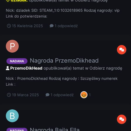
Nick: dziadek SID: STEAM_1:0:1032618965 Rodzaj nagrody: vip
Link do potwierdzenia:
15 Kwietnia 2025
1 odpowiedź
Nagroda PrzemoDikhead
NADANA
PrzemoDikHead
opublikował(a) temat w
Odbierz nagrodę
Nick : PrzemoDickhead Rodzaj nagrody : Szczęśliwy numerek
Link :
19 Marca 2025
1 odpowiedź
1
Nagroda Baila Ella
NADANA