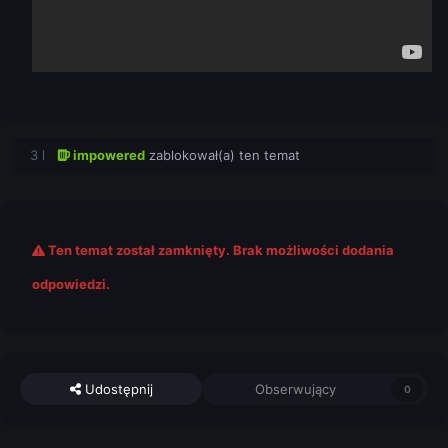
3 l
impowered
zablokował(a) ten temat
Ten temat został zamknięty. Brak możliwości dodania
odpowiedzi.
Udostępnij
Obserwujący
0