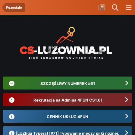
Pozostałe
SZCZĘŚLIWY NUMEREK #61
Rekrutacja na Admina 4FUN CS1.6!
CENNIK USŁUG 4FUN
[LUZliga Typera] [#71] Typowanie meczy piłki nożnej.