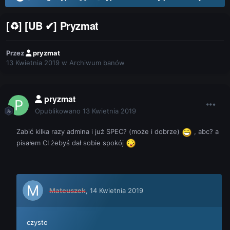
[♻] [UB ✔] Pryzmat
Przez
pryzmat
13 Kwietnia 2019
w
Archiwum banów
pryzmat
Opublikowano
13 Kwietnia 2019
Zabić kilka razy admina i już SPEC? (może i dobrze)
, abc? a
pisałem CI żebyś dał sobie spokój
Mateuszek
,
14 Kwietnia 2019
czysto