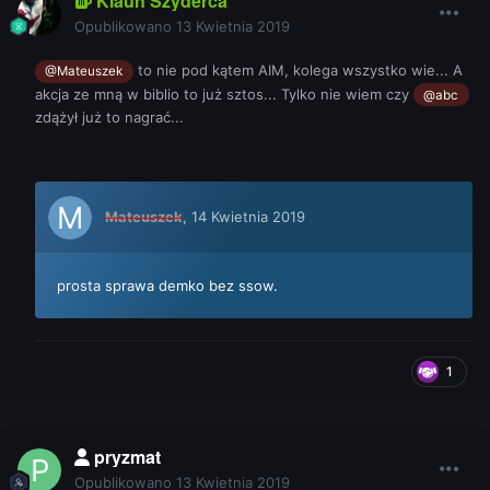
Klaun Szyderca
Opublikowano
13 Kwietnia 2019
to nie pod kątem AIM, kolega wszystko wie... A
@Mateuszek
akcja ze mną w biblio to już sztos... Tylko nie wiem czy
@abc
zdążył już to nagrać...
Mateuszek
,
14 Kwietnia 2019
prosta sprawa demko bez ssow.
1
pryzmat
Opublikowano
13 Kwietnia 2019