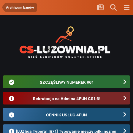
Archiwum banów
SZCZĘŚLIWY NUMEREK #61
Rekrutacja na Admina 4FUN CS1.6!
CENNIK USŁUG 4FUN
[LUZliga Typera] [#71] Typowanie meczy piłki nożnej.