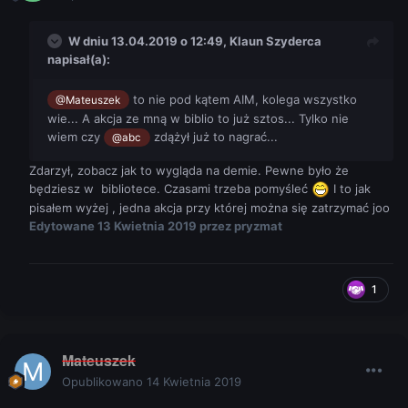
W dniu 13.04.2019 o 12:49,
Klaun Szyderca
napisał(a):
to nie pod kątem AIM, kolega wszystko
@Mateuszek
wie... A akcja ze mną w biblio to już sztos... Tylko nie
wiem czy
zdążył już to nagrać...
@abc
Zdarzył, zobacz jak to wygląda na demie. Pewne było że
będziesz w bibliotece. Czasami trzeba pomyśleć
I to jak
pisałem wyżej , jedna akcja przy której można się zatrzymać joo
Edytowane
13 Kwietnia 2019
przez pryzmat
1
Mateuszek
Opublikowano
14 Kwietnia 2019