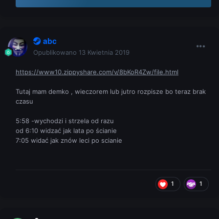
abc
Opublikowano
13 Kwietnia 2019
https://www10.zippyshare.com/v/8bKoR4Zw/file.html
Tutaj mam demko , wieczorem lub jutro rozpisze bo teraz brak
czasu
5:58 -wychodzi i strzela od razu
od 6:10 widzać jak lata po ścianie
7:05 widać jak znów leci po scianie
1
1