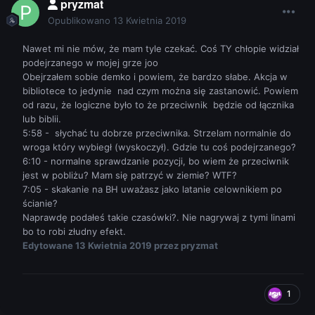
pryzmat
Opublikowano
13 Kwietnia 2019
Nawet mi nie mów, że mam tyle czekać. Coś TY chłopie widział
podejrzanego w mojej grze joo
Obejrzałem sobie demko i powiem, że bardzo słabe. Akcja w
bibliotece to jedynie nad czym można się zastanowić. Powiem
od razu, że logiczne było to że przeciwnik będzie od łącznika
lub biblii.
5:58 - słychać tu dobrze przeciwnika. Strzelam normalnie do
wroga który wybiegł (wyskoczył). Gdzie tu coś podejrzanego?
6:10 - normalne sprawdzanie pozycji, bo wiem że przeciwnik
jest w pobliżu? Mam się patrzyć w ziemie? WTF?
7:05 - skakanie na BH uważasz jako latanie celownikiem po
ścianie?
Naprawdę podałeś takie czasówki?. Nie nagrywaj z tymi linami
bo to robi złudny efekt.
Edytowane
13 Kwietnia 2019
przez pryzmat
1