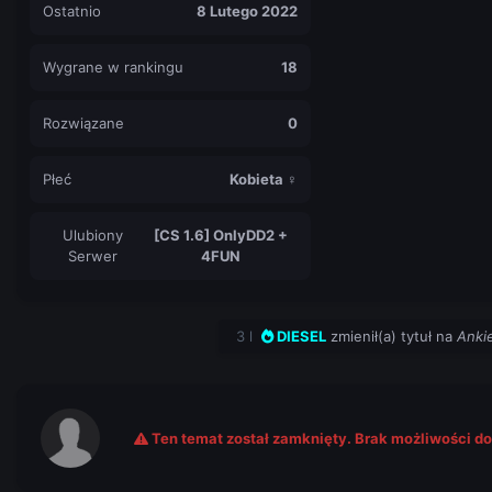
Ostatnio
8 Lutego 2022
Wygrane w rankingu
18
Rozwiązane
0
Płeć
Kobieta ♀
Ulubiony
[CS 1.6] OnlyDD2 +
Serwer
4FUN
3 l
DIESEL
zmienił(a) tytuł na
Ankie
Ten temat został zamknięty. Brak możliwości d