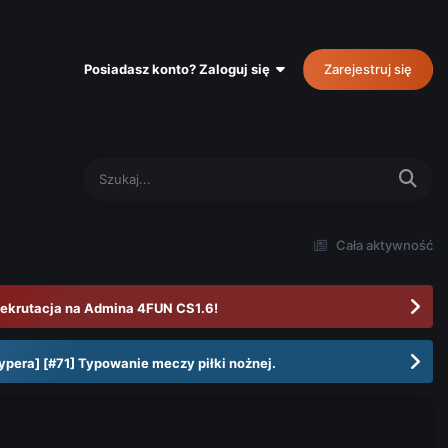
Posiadasz konto? Zaloguj się
Zarejestruj się
Cała aktywność
ekrutacja na Admina 4FUN CS1.6!
ypera] [#71] Typowanie meczy piłki nożnej.