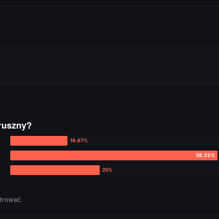
słuszny?
strować
.