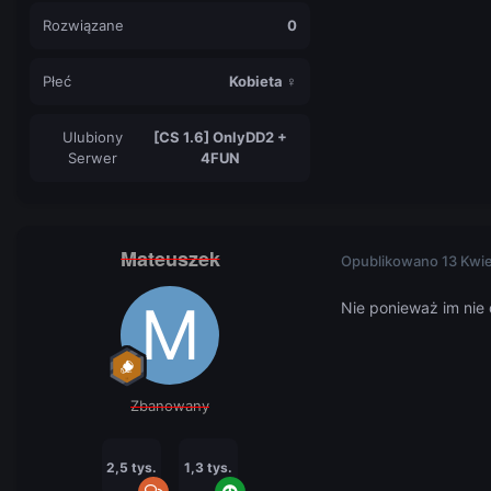
Rozwiązane
0
Płeć
Kobieta ♀
Ulubiony
[CS 1.6] OnlyDD2 +
Serwer
4FUN
Mateuszek
Opublikowano
13 Kwi
Nie ponieważ im nie 
Zbanowany
2,5 tys.
1,3 tys.