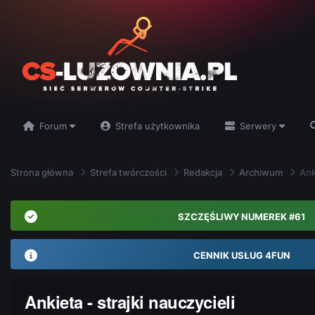
Forum
Strefa użytkownika
Serwery
Strona główna
Strefa twórczości
Redakcja
Archiwum
Ank
SZCZĘŚLIWY NUMEREK #61
CENNIK USŁUG 4FUN
Ankieta - strajki nauczycieli