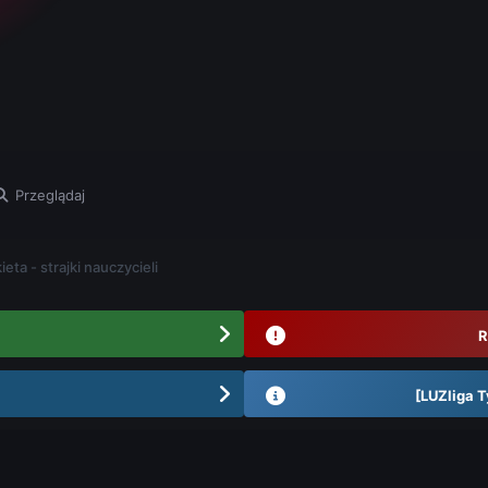
Przeglądaj
ieta - strajki nauczycieli
R
[LUZliga T