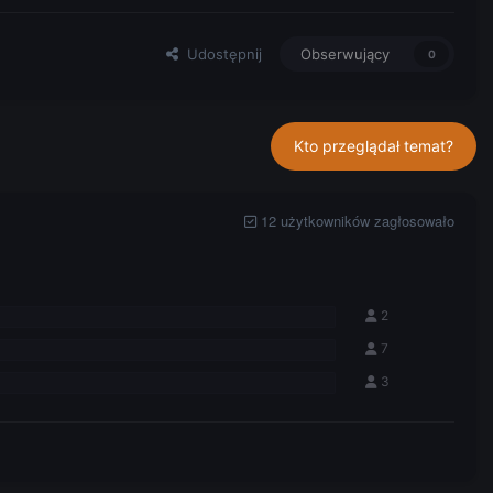
Udostępnij
Obserwujący
0
Kto przeglądał temat?
12 użytkowników zagłosowało
2
7
3