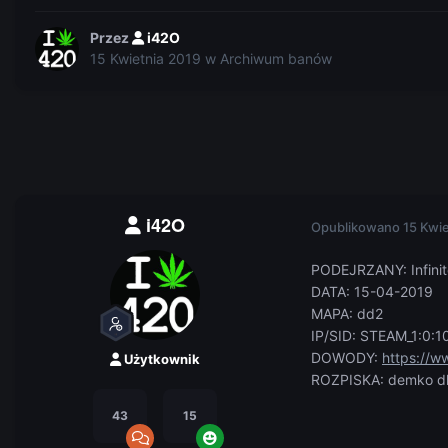
Przez
i42O
15 Kwietnia 2019
w
Archiwum banów
i42O
Opublikowano
15 Kwi
PODEJRZANY: Infinit
DATA: 15-04-2019
MAPA: dd2
IP/SID: STEAM_1:0:
DOWODY:
https://w
Użytkownik
ROZPISKA: demko dluzs
43
15