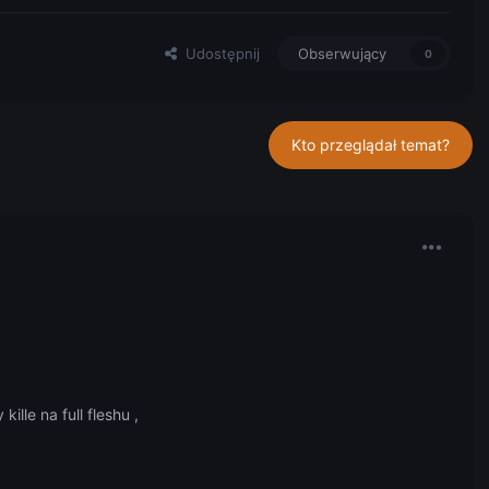
Udostępnij
Obserwujący
0
Kto przeglądał temat?
ille na full fleshu ,