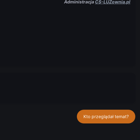
Administracja
CS-LUZownia.pl
Kto przeglądał temat?