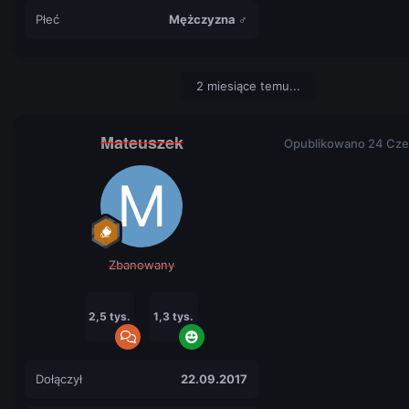
Płeć
Mężczyzna ♂
2 miesiące temu...
Mateuszek
Opublikowano
24 Cze
Zbanowany
2,5 tys.
1,3 tys.
Dołączył
22.09.2017