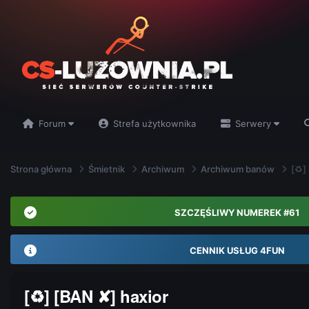
Forum
Strefa użytkownika
Serwery
Strona główna
Śmietnik
Archiwum
Archiwum banów
[♻]
SZCZĘŚLIWY NUMEREK #61
CENNIK USŁUG 4FUN
[♻] [BAN ✘] haxior