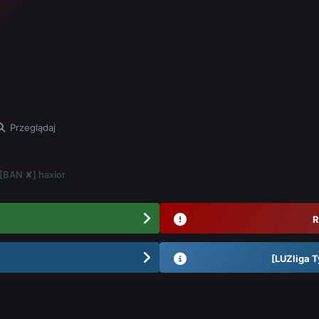
Przeglądaj
 [BAN ✘] haxior
R
[LUZliga T