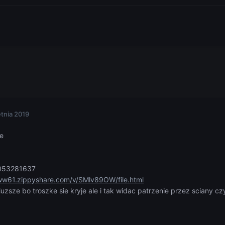
etnia 2019
e
1053281637
ww61.zippyshare.com/v/SMlv89OW/file.html
ze bo troszke sie kryje ale i tak widac patrzenie przez sciany czy k