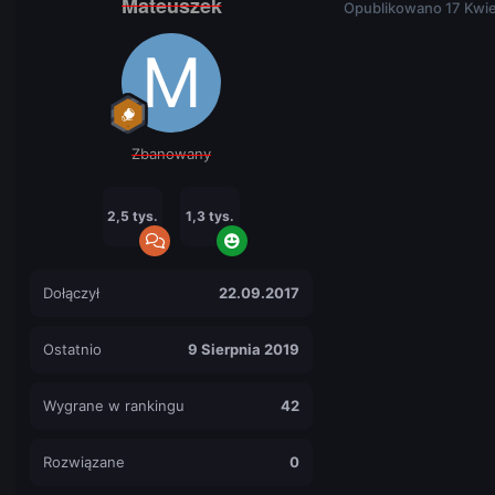
Mateuszek
Opublikowano
17 Kwi
Zbanowany
2,5 tys.
1,3 tys.
Dołączył
22.09.2017
Ostatnio
9 Sierpnia 2019
Wygrane w rankingu
42
Rozwiązane
0