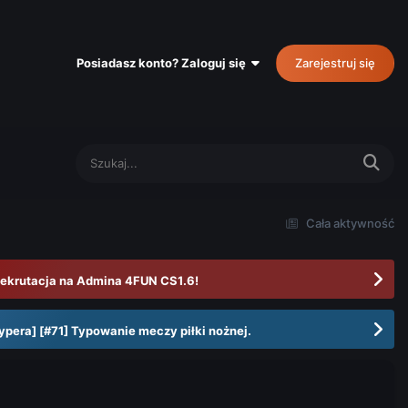
Posiadasz konto? Zaloguj się
Zarejestruj się
Cała aktywność
ekrutacja na Admina 4FUN CS1.6!
ypera] [#71] Typowanie meczy piłki nożnej.