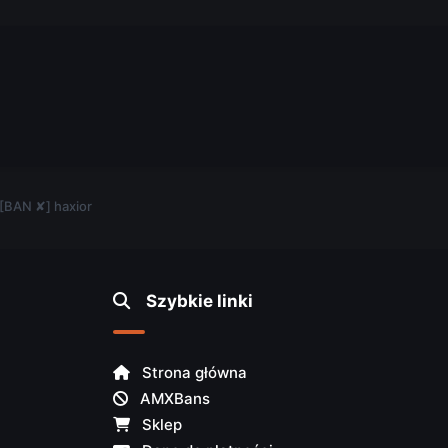
.
 [BAN ✘] haxior
Szybkie linki
Strona główna
AMXBans
Sklep