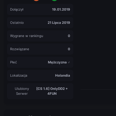
Dołączył
19.01.2019
Ostatnio
21 Lipca 2019
Wygrane w rankingu
0
Rozwiązane
0
Płeć
Mężczyzna ♂
Lokalizacja
Holandia
Ulubiony
[CS 1.6] OnlyDD2 +
Serwer
4FUN