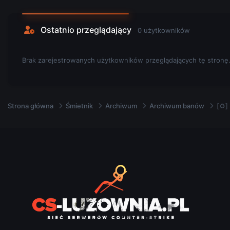
Ostatnio przeglądający
0 użytkowników
Brak zarejestrowanych użytkowników przeglądających tę stronę
Strona główna
Śmietnik
Archiwum
Archiwum banów
[♻]