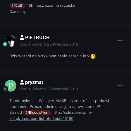
48h masz czas na rozpiske.
@Caff
Czekamy.
PIETRUCH
Opublikowano
20 Kwietnia 2019
Dziś wszedł na aktywnym banie zerknie kto
pryzmat
Opublikowano
20 Kwietnia 2019
To nie byłem ja. Widzę w AMXBans że ktoś sie podszył
podemnie. Proszę administrację o sprawdzenie IP
Ban od
http://csluzowniapl.e-
@BloodyAlien
kei.pl/bans/ban_list.php?bid=15160