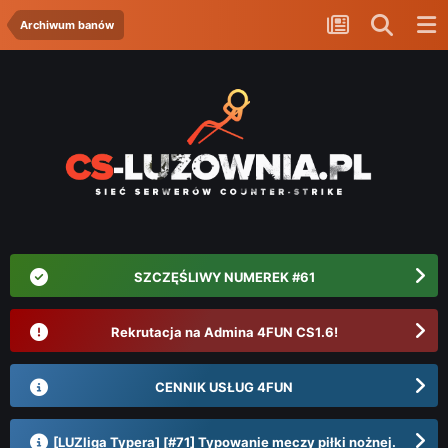
Archiwum banów
SZCZĘŚLIWY NUMEREK #61
Rekrutacja na Admina 4FUN CS1.6!
CENNIK USŁUG 4FUN
[LUZliga Typera] [#71] Typowanie meczy piłki nożnej.