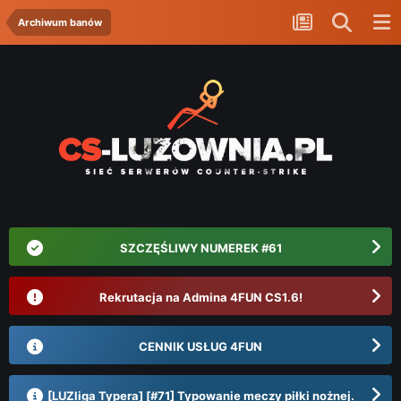
Archiwum banów
SZCZĘŚLIWY NUMEREK #61
Rekrutacja na Admina 4FUN CS1.6!
CENNIK USŁUG 4FUN
[LUZliga Typera] [#71] Typowanie meczy piłki nożnej.