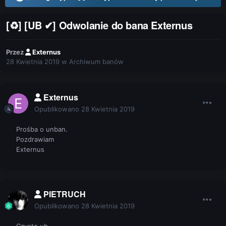
[♻] [UB ✔] Odwolanie do bana Externus
Przez
Externus
28 Kwietnia 2019
w
Archiwum banów
Externus
Opublikowano
28 Kwietnia 2019
Prośba o unban.
Pozdrawiam
Externus
PIETRUCH
Opublikowano
28 Kwietnia 2019