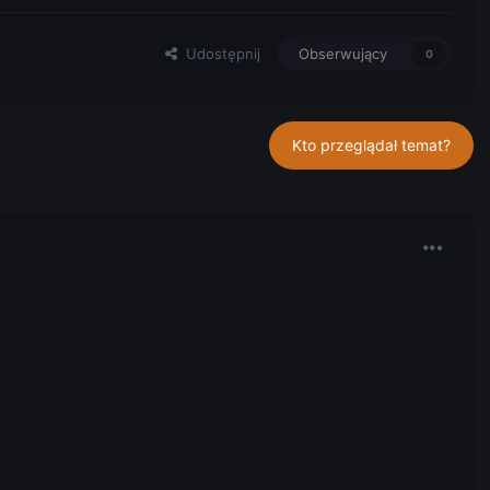
Udostępnij
Obserwujący
0
Kto przeglądał temat?