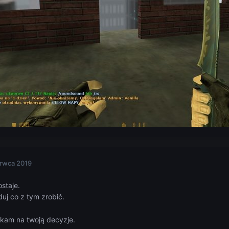
rwca 2019
staje.
uj co z tym zrobić.
ekam na twoją decyzje.