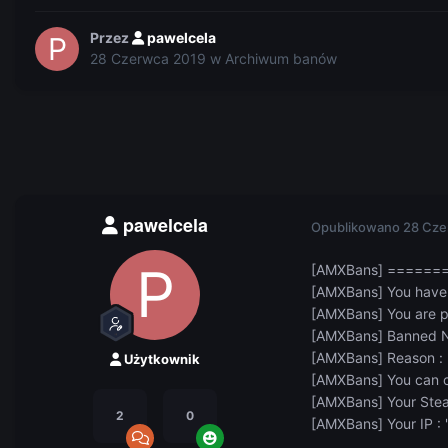
Przez
pawelcela
28 Czerwca 2019
w
Archiwum banów
pawelcela
Opublikowano
28 Cze
[AMXBans] =====
[AMXBans] You have 
[AMXBans] You are 
[AMXBans] Banned N
[AMXBans] Reason : 
Użytkownik
[AMXBans] You can 
[AMXBans] Your Stea
2
0
[AMXBans] Your IP : 