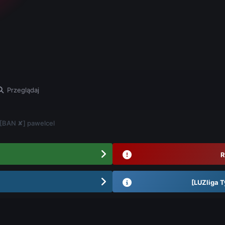
Przeglądaj
 [BAN ✘] pawelcel
R
[LUZliga T