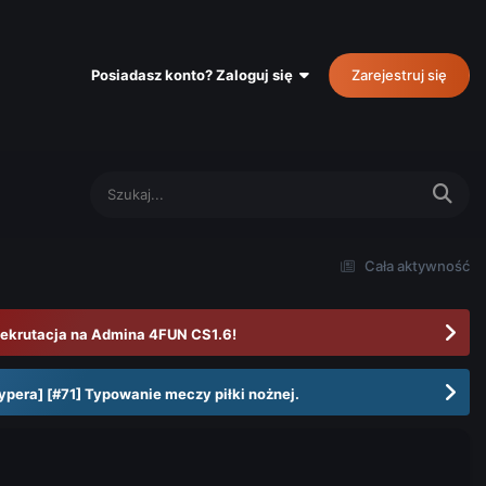
Posiadasz konto? Zaloguj się
Zarejestruj się
Cała aktywność
ekrutacja na Admina 4FUN CS1.6!
ypera] [#71] Typowanie meczy piłki nożnej.