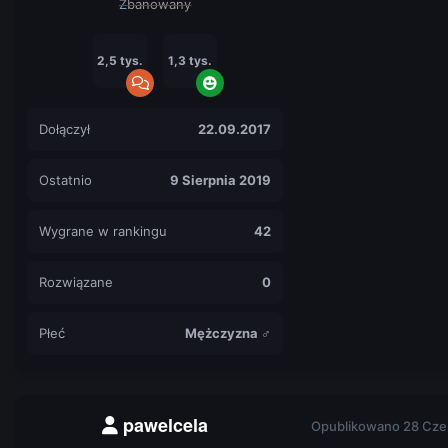
Zbanowany
2,5 tys.
1,3 tys.
Dołączył
22.09.2017
Ostatnio
9 Sierpnia 2019
Wygrane w rankingu
42
Rozwiązane
0
Płeć
Mężczyzna ♂
pawelcela
Opublikowano
28 Cze