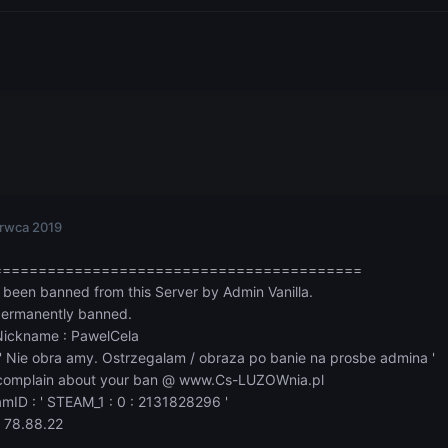
rwca 2019
==========================================
been banned from this Server by Admin Vanilla.
permanently banned.
ickname : PawelCela
' Nie obra amy. Ostrzegalam / obraza po banie na prosbe admina '
complain about your ban @ www.Cs-LUZOWnia.pl
mID : ' STEAM_1 : 0 : 2131828296 '
' 78.88.22