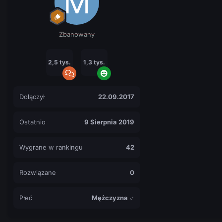
Zbanowany
2,5 tys.
1,3 tys.
Dołączył
22.09.2017
Ostatnio
9 Sierpnia 2019
Wygrane w rankingu
42
Rozwiązane
0
Płeć
Mężczyzna ♂