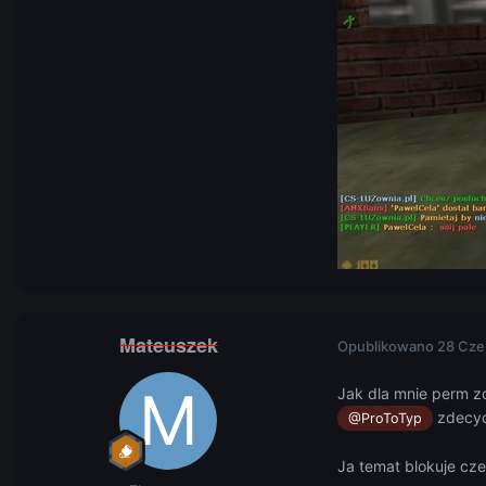
Mateuszek
Opublikowano
28 Cze
Jak dla mnie perm zo
zdecyd
@ProToTyp
Ja temat blokuje cz