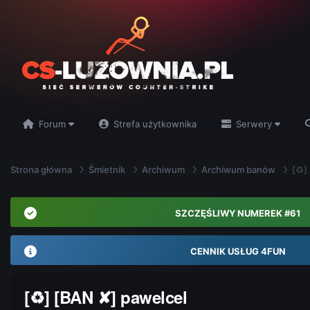
Forum
Strefa użytkownika
Serwery
Strona główna
Śmietnik
Archiwum
Archiwum banów
[♻]
SZCZĘŚLIWY NUMEREK #61
CENNIK USŁUG 4FUN
[♻] [BAN ✘] pawelcel