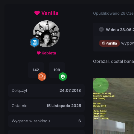
Vanilla
Opublikowano
28 Cze
W dniu 28.06.
wypowi
@Vanilla
Kobieta
Obrażał, dostał ban
142
199
Dołączył
24.07.2018
Ostatnio
15 Listopada 2025
Wygrane w rankingu
6