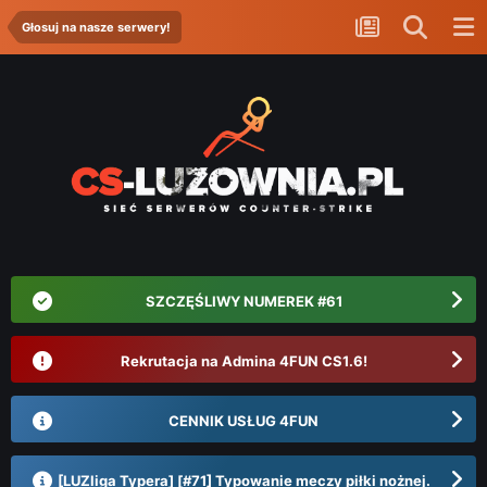
Głosuj na nasze serwery!
SZCZĘŚLIWY NUMEREK #61
Rekrutacja na Admina 4FUN CS1.6!
CENNIK USŁUG 4FUN
[LUZliga Typera] [#71] Typowanie meczy piłki nożnej.