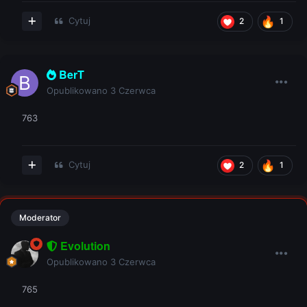
Cytuj
2
1
BerT
Opublikowano
3 Czerwca
763
Cytuj
2
1
Moderator
Evolution
Opublikowano
3 Czerwca
765