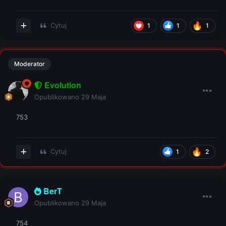
Cytuj
1
1
1
Moderator
Evolution
Opublikowano
29 Maja
753
Cytuj
1
2
BerT
Opublikowano
29 Maja
754