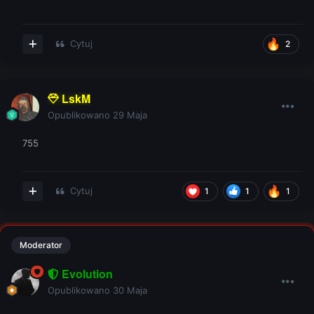
Cytuj
2
LskM
Opublikowano
29 Maja
755
Cytuj
1
1
1
Moderator
Evolution
Opublikowano
30 Maja