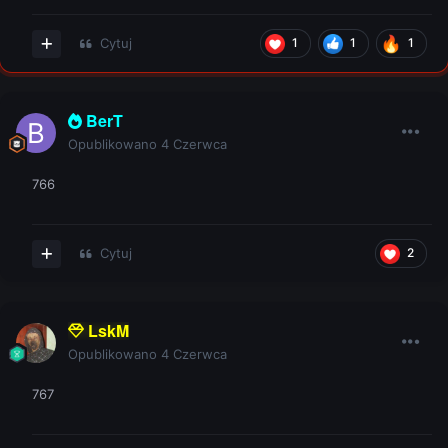
Cytuj
1
1
1
BerT
Opublikowano
4 Czerwca
766
Cytuj
2
LskM
Opublikowano
4 Czerwca
767