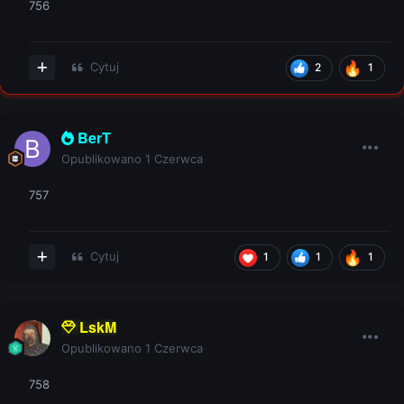
756
Cytuj
2
1
BerT
Opublikowano
1 Czerwca
757
Cytuj
1
1
1
LskM
Opublikowano
1 Czerwca
758