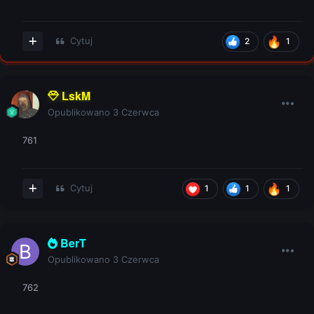
Cytuj
2
1
LskM
Opublikowano
3 Czerwca
761
Cytuj
1
1
1
BerT
Opublikowano
3 Czerwca
762