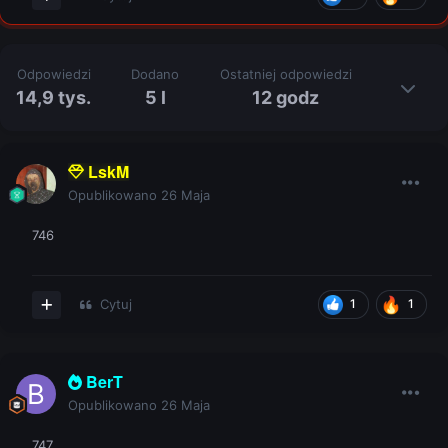
Odpowiedzi
Dodano
Ostatniej odpowiedzi
14,9 tys.
5 l
12 godz
LskM
Opublikowano
26 Maja
746
Cytuj
1
1
BerT
Opublikowano
26 Maja
747