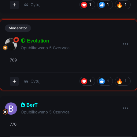
Cytuj
1
1
1
Moderator
Evolution
Opublikowano
5 Czerwca
769
Cytuj
1
1
1
BerT
Opublikowano
5 Czerwca
770