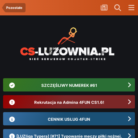
Pozostałe
SZCZĘŚLIWY NUMEREK #61
Rekrutacja na Admina 4FUN CS1.6!
CENNIK USŁUG 4FUN
[LUZliga Typera] [#71] Typowanie meczy piłki nożnej.