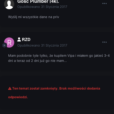
Gość Plumber [4k].
Opublikowano
31 Stycznia 2017
Wyślij mi wszystkie dane na priv
RZD
Opublikowano
31 Stycznia 2017
Mam podobnie tyle tylko, że kupilem Vipa i miałem go jakieś 3-4
dni a teraz od 2 dni już go nie mam...
Ten temat został zamknięty. Brak możliwości dodania
odpowiedzi.