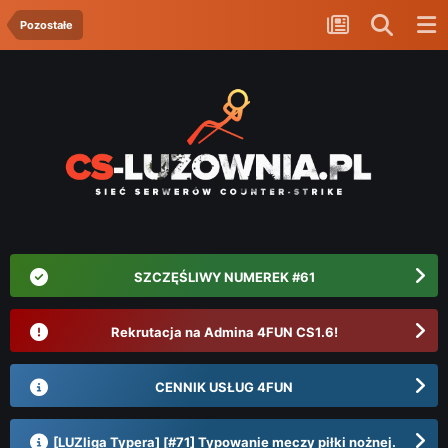
Pozostałe
SZCZĘŚLIWY NUMEREK #61
Rekrutacja na Admina 4FUN CS1.6!
CENNIK USŁUG 4FUN
[LUZliga Typera] [#71] Typowanie meczy piłki nożnej.