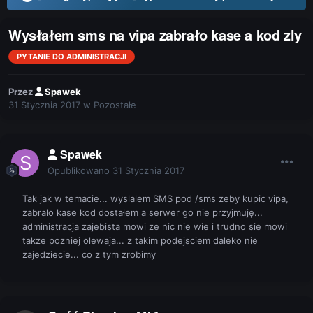
Wysłałem sms na vipa zabrało kase a kod zly
PYTANIE DO ADMINISTRACJI
Przez
Spawek
31 Stycznia 2017
w
Pozostałe
Spawek
Opublikowano
31 Stycznia 2017
Tak jak w temacie... wyslalem SMS pod /sms zeby kupic vipa,
zabralo kase kod dostałem a serwer go nie przyjmuję...
administracja zajebista mowi ze nic nie wie i trudno sie mowi
takze pozniej olewaja... z takim podejsciem daleko nie
zajedziecie... co z tym zrobimy