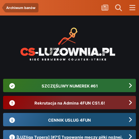
Archiwum banów
SZCZĘŚLIWY NUMEREK #61
Rekrutacja na Admina 4FUN CS1.6!
CENNIK USŁUG 4FUN
[LUZliga Typera] [#71] Typowanie meczy piłki nożnej.