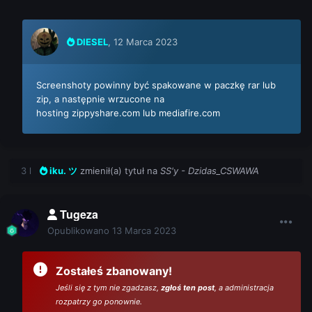
DIESEL
,
12 Marca 2023
Screenshoty powinny być spakowane w paczkę rar lub
zip, a następnie wrzucone na
hosting zippyshare.com lub mediafire.com
3 l
iku. ツ
zmienił(a) tytuł na
SS'y - Dzidas_CSWAWA
Tugeza
Opublikowano
13 Marca 2023
Zostałeś zbanowany!
Jeśli się z tym nie zgadzasz,
zgłoś ten post
, a administracja
rozpatrzy go ponownie.