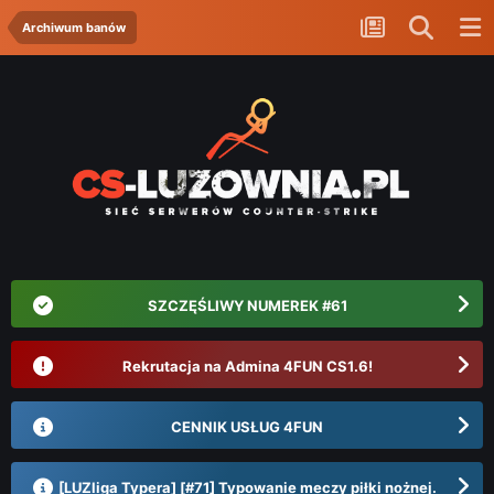
Archiwum banów
SZCZĘŚLIWY NUMEREK #61
Rekrutacja na Admina 4FUN CS1.6!
CENNIK USŁUG 4FUN
[LUZliga Typera] [#71] Typowanie meczy piłki nożnej.