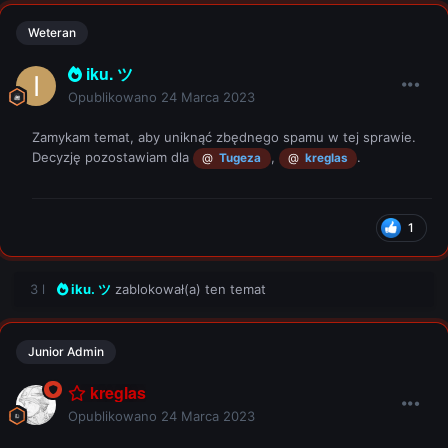
Weteran
iku. ツ
Opublikowano
24 Marca 2023
Zamykam temat, aby uniknąć zbędnego spamu w tej sprawie.
Decyzję pozostawiam dla
,
.
@
Tugeza
@
kreglas
1
3 l
iku. ツ
zablokował(a) ten temat
Junior Admin
kreglas
Opublikowano
24 Marca 2023