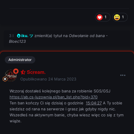
1
1
3 l
iku. ツ
zmienił(a) tytuł na
Odwołanie od bana -
Bloec123
Administrator
Scream.
Opublikowano
24 Marca 2023
Wczoraj dostałeś kolejnego bana za robienie SGS/GSJ
https://ab.cs-luzownia.pl/ban_list.php?bid=370
Ten ban kończy Ci się dzisiaj o godzinie
15:04:27
A Ty sobie
siedzisz od rana na serwerze i grasz jak gdyby nigdy nic.
Wszedłeś na aktywnym banie, chyba wiesz więc co się z tym
wiąże.