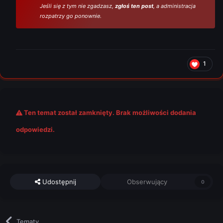
Jeśli się z tym nie zgadzasz,
zgłoś ten post
, a administracja
rozpatrzy go ponownie.
1
Ten temat został zamknięty. Brak możliwości dodania
odpowiedzi.
Udostępnij
Obserwujący
0
Tematy