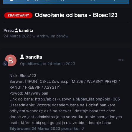
Odwołanie od bana - Bloec123
ZBANOWANY
Przez
bandita
24 Marca 2023
w
Archiwum banów
bandita
Opublikowano
24 Marca 2023
Nick: Bloec123
Serwer: [4FUN] CS-LUZownia.pl [MISJE / WLASNY PREFIX /
RANGI / FREEVIP / ASYSTY]
Powód: Aktywny ban
Link do bana:
http://ab.cs-luzownia.pl/ban_list.php?bid=385
Uzasadnienie: Wczoraj dostałem bana na 1 dzień ban kare
odbyłem wchodzę dziś na serwer i dostaje bana też chce
dodać ze jest administracja na serwerku to nie banuje innych
osób, które robią sgs gs gsj ja raz zrobię i dostaje bana
Edytowane
24 Marca 2023
przez iku. ツ