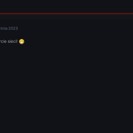
etnia 2023
cie sieci!