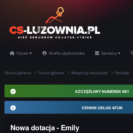
Forum
Strefa użytkownika
Serwery
Strona główna
Forum główne
Wesprzyj naszą sieć
Dotacje
SZCZĘŚLIWY NUMEREK #61
CENNIK USŁUG 4FUN
Nowa dotacja - Emily