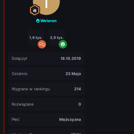
Weteran
1,9 tys.
3,9 tys.
Dołączył
18.10.2019
Ostatnio
23 Maja
Wygrane w rankingu
214
Rozwiązane
0
Płeć
Mężczyzna