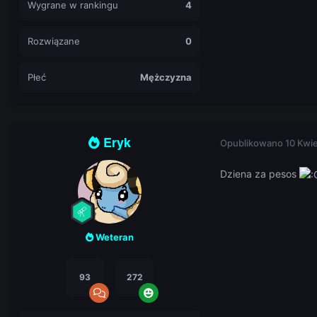
Wygrane w rankingu
4
Rozwiązane
0
Płeć
Mężczyzna
Eryk
Opublikowano
10 Kwi
Dziena za pesos
Weteran
93
272