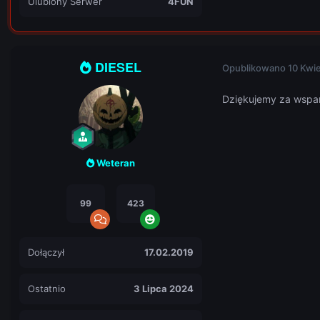
Ulubiony Serwer
4FUN
DIESEL
Opublikowano
10 Kwi
Dziękujemy za wspar
Weteran
99
423
Dołączył
17.02.2019
Ostatnio
3 Lipca 2024