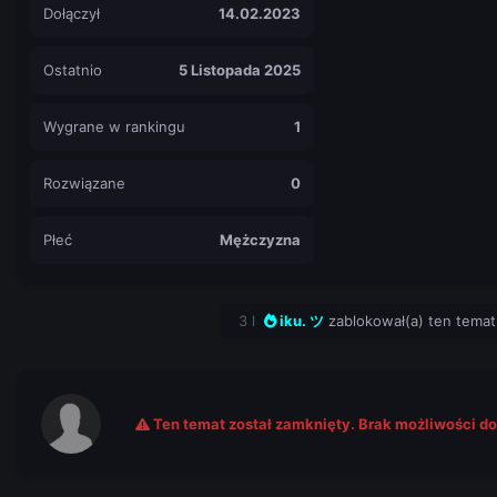
Dołączył
14.02.2023
Ostatnio
5 Listopada 2025
Wygrane w rankingu
1
Rozwiązane
0
Płeć
Mężczyzna
3 l
iku. ツ
zablokował(a) ten temat
Ten temat został zamknięty. Brak możliwości d