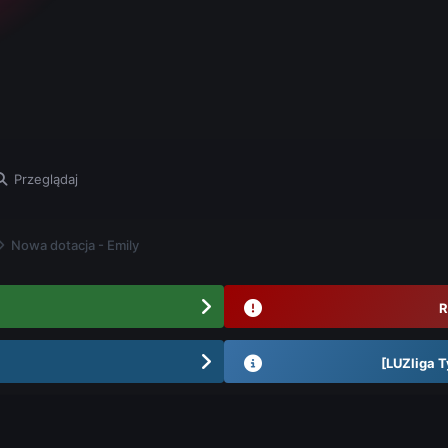
Przeglądaj
Nowa dotacja - Emily
R
[LUZliga T