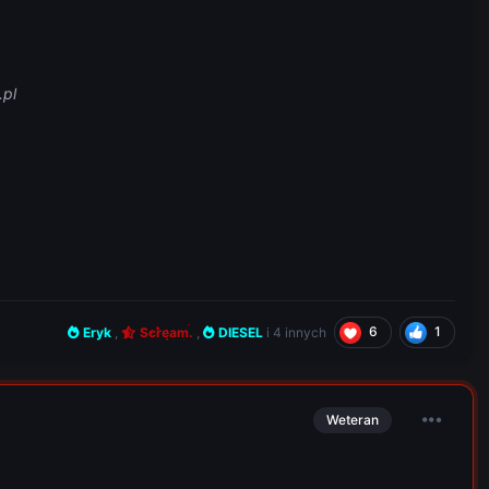
.pl
6
1
Eryk
,
Scream.
,
DIESEL
i
4 innych
Weteran