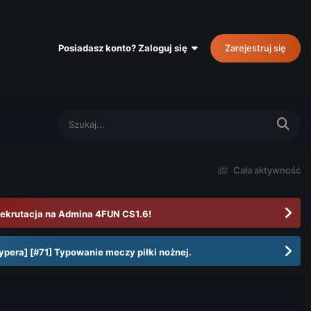
Posiadasz konto? Zaloguj się
Zarejestruj się
Cała aktywność
ekrutacja na Admina 4FUN CS1.6!
ypera] [#71] Typowanie meczy piłki nożnej.