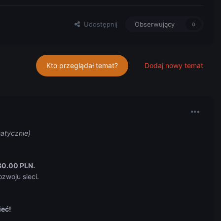
Udostępnij
Obserwujący
0
Kto przeglądał temat?
Dodaj nowy temat
atycznie)
30.00 PLN.
zwoju sieci.
!
ieć!