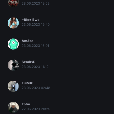
28.06.2023 19:53
=Ble= Bwo
23.06.2023 19:40
Am3ba
23.06.2023 16:01
SemirxD
23.06.2023 11:12
TuReK!
23.06.2023 02:48
Tofin
22.06.2023 20:25