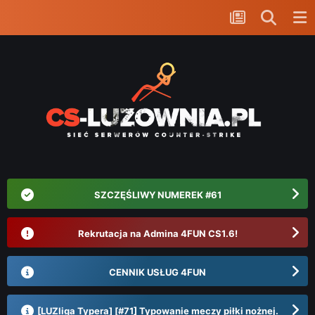
SZCZĘŚLIWY NUMEREK #61
Rekrutacja na Admina 4FUN CS1.6!
CENNIK USŁUG 4FUN
[LUZliga Typera] [#71] Typowanie meczy piłki nożnej.