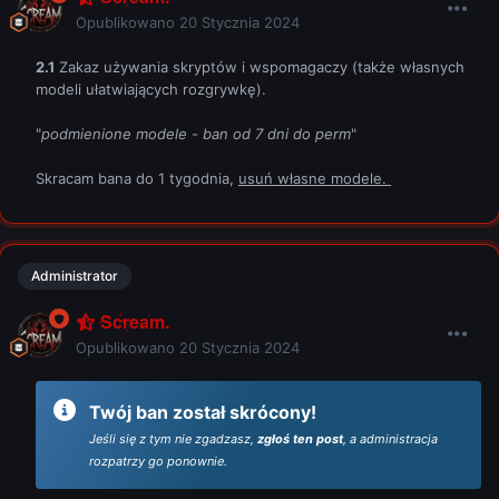
Opublikowano
20 Stycznia 2024
2.1
Zakaz używania skryptów i wspomagaczy (także własnych
modeli ułatwiających rozgrywkę).
"
podmienione modele - ban od 7 dni do perm
"
Skracam bana do 1 tygodnia,
usuń własne modele.
Administrator
Scream.
Opublikowano
20 Stycznia 2024
Twój ban został skrócony!
Jeśli się z tym nie zgadzasz,
zgłoś ten post
, a administracja
rozpatrzy go ponownie.