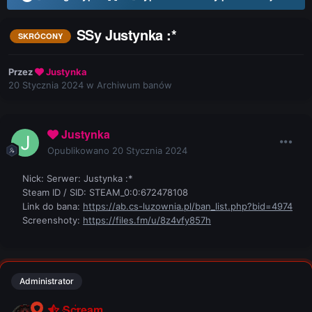
SSy Justynka :*
SKRÓCONY
Przez
Justynka
20 Stycznia 2024
w
Archiwum banów
Justynka
Opublikowano
20 Stycznia 2024
Nick: Serwer: Justynka
:*
Steam ID / SID: STEAM_0:0:672478108
Link do bana:
https://ab.cs-luzownia.pl/ban_list.php?bid=4974
Screenshoty:
https://files.fm/u/8z4vfy857h
Administrator
Scream.