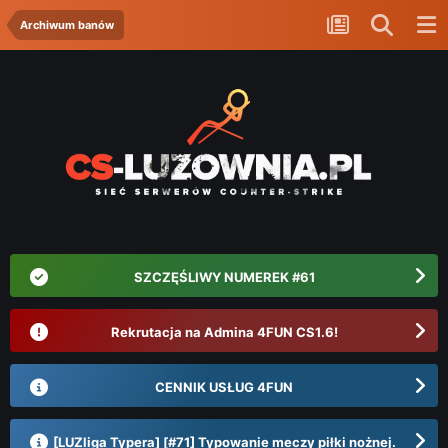
Archiwum banów
SZCZĘŚLIWY NUMEREK #61
Rekrutacja na Admina 4FUN CS1.6!
CENNIK USŁUG 4FUN
[LUZliga Typera] [#71] Typowanie meczy piłki nożnej.