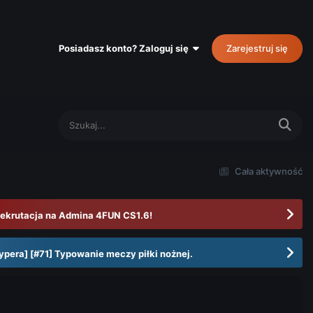
Posiadasz konto? Zaloguj się
Zarejestruj się
Cała aktywność
ekrutacja na Admina 4FUN CS1.6!
ypera] [#71] Typowanie meczy piłki nożnej.