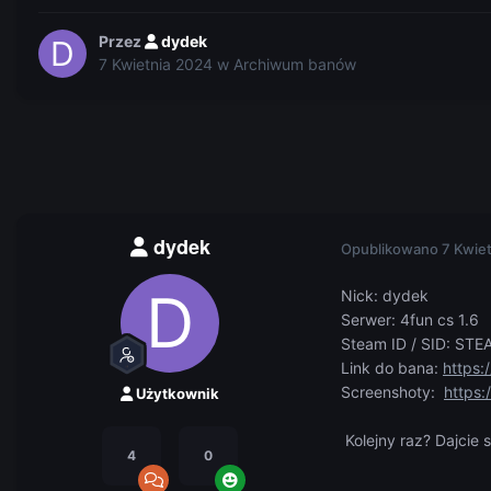
Przez
dydek
7 Kwietnia 2024
w
Archiwum banów
dydek
Opublikowano
7 Kwie
Nick: dydek
Serwer: 4fun cs 1.6
Steam ID / SID: ST
Link do bana:
https:
Screenshoty:
https:
Użytkownik
Kolejny raz? Dajcie s
4
0