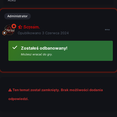
Roku
Administrator
Scream.
Opublikowano
3 Czerwca 2024
Zostałeś odbanowany!
Możesz wracać do gry.
Ten temat został zamknięty. Brak możliwości dodania
odpowiedzi.