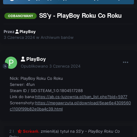
SS'y - PlayBoy Roku Co Roku
ODBANOWANY
Przez
PlayBoy
3 Czerwca 2024
w
Archiwum banów
PlayBoy
Opublikowano
3 Czerwca 2024
Nick: PlayBoy Roku Co Roku
Serwer: 4fun
Steam ID / SID:STEAM_1:0:1804517288
Link do bana:
https://ab.cs-luzownia.pl/ban_list.php?bid=5977
Screenshoty:
https://megawrzuta.pl/download/6eae6e4309560
c1100f99b82e0ba4c39.html
2 l
Scream.
zmienił(a) tytuł na
SS'y - PlayBoy Roku Co