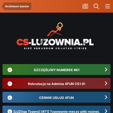
Archiwum banów
SZCZĘŚLIWY NUMEREK #61
Rekrutacja na Admina 4FUN CS1.6!
CENNIK USŁUG 4FUN
[LUZliga Typera] [#71] Typowanie meczy piłki nożnej.