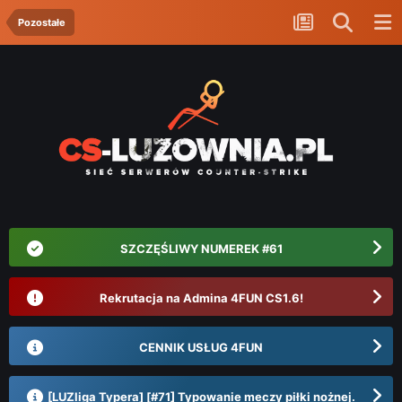
Pozostałe
SZCZĘŚLIWY NUMEREK #61
Rekrutacja na Admina 4FUN CS1.6!
CENNIK USŁUG 4FUN
[LUZliga Typera] [#71] Typowanie meczy piłki nożnej.