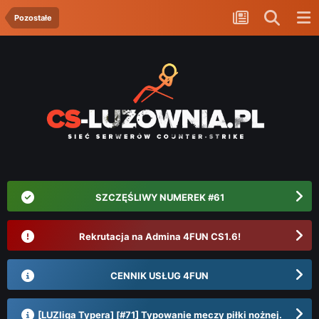
Pozostałe
SZCZĘŚLIWY NUMEREK #61
Rekrutacja na Admina 4FUN CS1.6!
CENNIK USŁUG 4FUN
[LUZliga Typera] [#71] Typowanie meczy piłki nożnej.