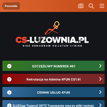
Pozostałe
SZCZĘŚLIWY NUMEREK #61
Rekrutacja na Admina 4FUN CS1.6!
CENNIK USŁUG 4FUN
[LUZliga Typera] [#71] Typowanie meczy piłki nożnej.