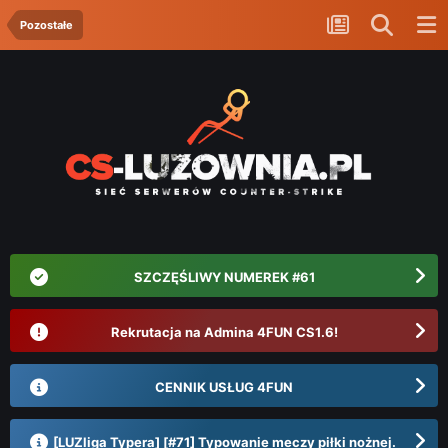
Pozostałe
SZCZĘŚLIWY NUMEREK #61
Rekrutacja na Admina 4FUN CS1.6!
CENNIK USŁUG 4FUN
[LUZliga Typera] [#71] Typowanie meczy piłki nożnej.