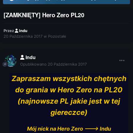
[ZAMKNIĘTY] Hero Zero PL20
Przez
Indu
20 Października 2017
w
Pozostałe
Indu
Opublikowano
20 Października 2017
Zapraszam wszystkich chętnych
do grania w Hero Zero na PL20
(najnowsze PL jakie jest w tej
giereczce)
Mój nick na Hero Zero ---> Indu