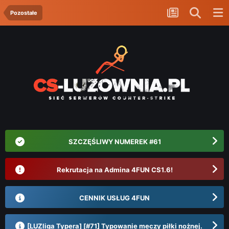
Pozostałe
SZCZĘŚLIWY NUMEREK #61
Rekrutacja na Admina 4FUN CS1.6!
CENNIK USŁUG 4FUN
[LUZliga Typera] [#71] Typowanie meczy piłki nożnej.