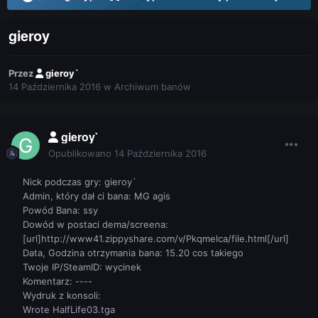
gieroy
Przez
gieroy`
14 Października 2016
w
Archiwum banów
gieroy`
Opublikowano
14 Października 2016
Nick podczas gry: gieroy`
Admin, który dał ci bana: MG agis
Powód Bana: ssy
Dowód w postaci dema/screena:
[url]http://www41.zippyshare.com/v/Pkqmelca/file.html[/url]
Data, Godzina otrzymania bana: 15.20 cos takiego
Twoje IP/SteamID: wycinek
Komentarz: ----
Wydruk z konsoli:
Wrote HalfLife03.tga