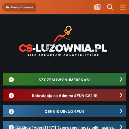
Archiwum banów
SZCZĘŚLIWY NUMEREK #61
Rekrutacja na Admina 4FUN CS1.6!
CENNIK USŁUG 4FUN
[LUZliga Typera] [#71] Typowanie meczy piłki nożnej.