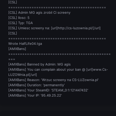
[CSL]
==========================================
[CSL] Admin MG agis zrobil Ci screeny
[CSL] Ilosc: 5
[CSL] Typ: TGA
[CSL] Umiesc screeny na: [url]http://cs-luzownia.pl/[/url]
[CSL]
==========================================
Wrote HalfLife04.tga
[AMXBans]
============================================
===
[AMXBans] Banned by Admin: MG agis
[AMXBans] You can complain about your ban @ [url]www.Cs-
LUZOWnia.pl[/url]
[AMXBans] Reason: 'Wrzuc screeny na CS-LUZownia.pl'
[AMXBans] Duration: 'permanently'
[AMXBans] Your SteamID: 'STEAM_0:1:121447432'
[AMXBans] Your IP: '95.49.25.22'