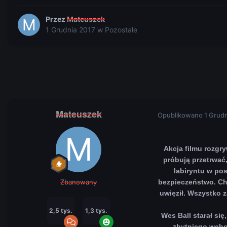
Przez
Mateuszek
1 Grudnia 2017
w
Pozostałe
Mateuszek
Opublikowano
1 Grud
Akcja filmu rozgr
próbują przetrwać
labiryntu w po
Zbanowany
bezpieczeństwo. Chł
uwięził. Wszystko 
2,5 tys.
1,3 tys.
Wes Ball starał się
zbytniego wcho