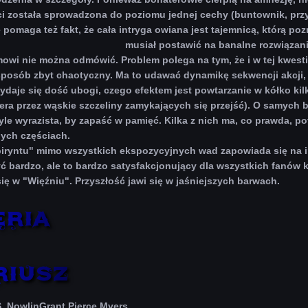
i została sprowadzona do poziomu jednej cechy (buntownik, przyw
pomaga też fakt, że cała intryga owiana jest tajemnicą, którą poz
musiał postawić na banalne rozwiązani
mowi nie można odmówić. Problem polega na tym, że i w tej kwestii
posób zbyt chaotyczny. Ma to udawać dynamikę sekwencji akcji, 
ydaje się dość ubogi, czego efektem jest powtarzanie w kółko k
ra przez wąskie szczeliny zamykających się przejść). O samych b
tyle wyrazista, by zapaść w pamięć. Kilka z nich ma, co prawda, p
nych częściach.
iryntu" mimo wszystkich ekspozycyjnych wad zapowiada się na int
ć bardzo, ale to bardzo satysfakcjonujący dla wszystkich fanów ki
 się w "Więźniu". Przyszłość jawi się w jaśniejszych barwach.
 NowlinGrant Pierce Myers