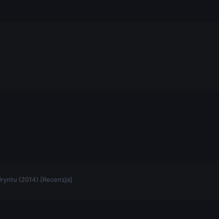
.
iryntu (2014) [Recenzja]