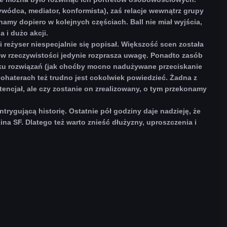
ódca, mediator, konformista), zaś relacje wewnątrz grupy
namy dopiero w kolejnych częściach. Ball nie miał wyjścia,
a i dużo akcji.
 reżyser niespecjalnie się popisał. Większość scen została
w rzeczywistości jedynie rozprasza uwagę. Ponadto zasób
ilku rozwiązań (jak choćby mocno nadużywane przeciskanie
ohaterach też trudno jest cokolwiek powiedzieć. Żadna z
otencjał, ale czy zostanie on zrealizowany, o tym przekonamy
rygującą historię. Ostatnie pół godziny daje nadzieję, że
na SF. Dlatego też warto znieść dłużyzny, uproszczenia i