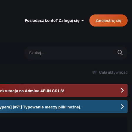
Posiadasz konto? Zaloguj się
Zarejestruj się
Cała aktywność
ekrutacja na Admina 4FUN CS1.6!
ypera] [#71] Typowanie meczy piłki nożnej.