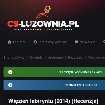
Forum
Strefa użytkownika
Serwery
Strona główna
Śmietnik
Archiwum
Pozostałe
Więzień lab
SZCZĘŚLIWY NUMEREK #61
CENNIK USŁUG 4FUN
Więzień labiryntu (2014) [Recenzja]