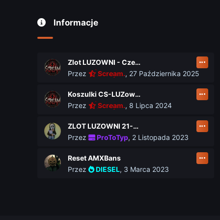
Informacje
Zlot LUZOWNI - Czerwiec 2026
Przez
Scream.
,
27 Października 2025
Koszulki CS-LUZownia.pl
Przez
Scream.
,
8 Lipca 2024
ZLOT LUZOWNI 21-23 czerwca
Przez
ProToTyp
,
2 Listopada 2023
Reset AMXBans
Przez
DIESEL
,
3 Marca 2023