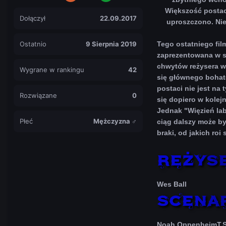
Większość postac
Dołączył
22.09.2017
uproszczono. Nie 
Ostatnio
9 Sierpnia 2019
Tego ostatniego fil
zaprezentowana w s
chwytów reżysera w
Wygrane w rankingu
42
się głównego bohate
postaci nie jest na 
Rozwiązane
0
się dopiero w kolej
Jednak "Więzień lab
Płeć
Mężczyzna ♂
ciąg dalszy może by
braki, od jakich roi
Wes Ball
Noah OppenheimT.S.