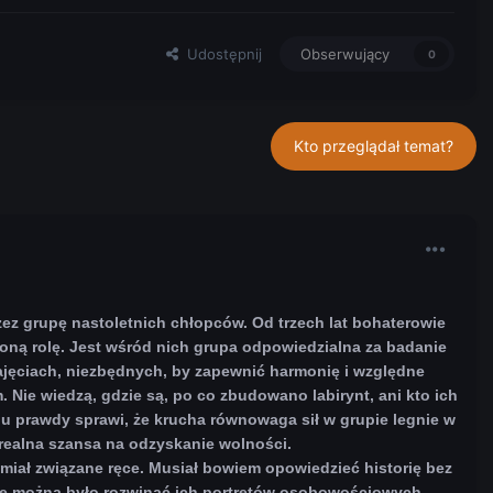
Udostępnij
Obserwujący
0
Kto przeglądał temat?
zez grupę nastoletnich chłopców. Od trzech lat bohaterowie
oną rolę. Jest wśród nich grupa odpowiedzialna za badanie
zajęciach, niezbędnych, by zapewnić harmonię i względne
. Nie wiedzą, gdzie są, po co zbudowano labirynt, ani kto ich
iu prawdy sprawi, że krucha równowaga sił w grupie legnie w
t realna szansa na odzyskanie wolności.
, miał związane ręce. Musiał bowiem opowiedzieć historię bez
ie można było rozwinąć ich portretów osobowościowych.