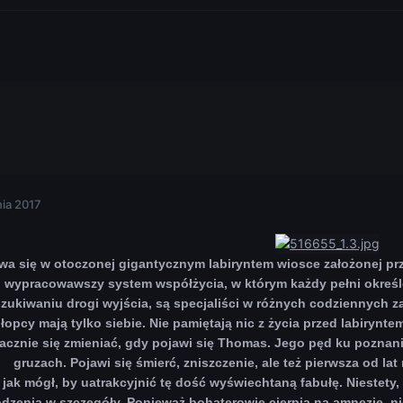
nia 2017
ywa się w otoczonej gigantycznym labiryntem wiosce założonej pr
, wypracowawszy system współżycia, w którym każdy pełni określ
szukiwaniu drogi wyjścia, są specjaliści w różnych codziennych 
opcy mają tylko siebie. Nie pamiętają nic z życia przed labiryntem
zacznie się zmieniać, gdy pojawi się Thomas. Jego pęd ku poznan
gruzach. Pojawi się śmierć, zniszczenie, ale też pierwsza od la
, jak mógł, by uatrakcyjnić tę dość wyświechtaną fabułę. Niestety
dzenia w szczegóły. Ponieważ bohaterowie cierpią na amnezję, n