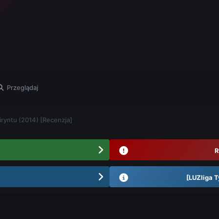
Przeglądaj
iryntu (2014) [Recenzja]
R
[LUZliga T