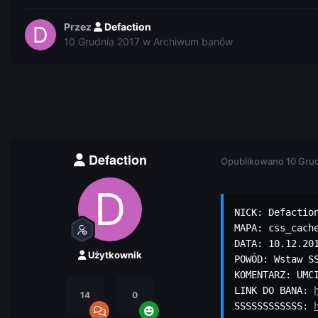
Przez
Defaction
10 Grudnia 2017
w
Archiwum banów
Defaction
Opublikowano
10 Gru
NICK: Defaction
MAPA: css_cache
DATA: 10.12.201
Użytkownik
POWÓD: Wstaw SS
KOMENTARZ: UMCI
LINK DO BANA: 
14
0
SSSSSSSSSSSS: 