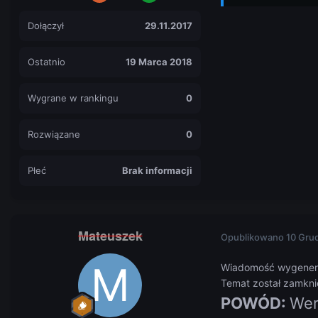
Dołączył
29.11.2017
Ostatnio
19 Marca 2018
Wygrane w rankingu
0
Rozwiązane
0
Płeć
Brak informacji
Mateuszek
Opublikowano
10 Gru
Wiadomość wygener
Temat został zamknię
POWÓD:
Wer