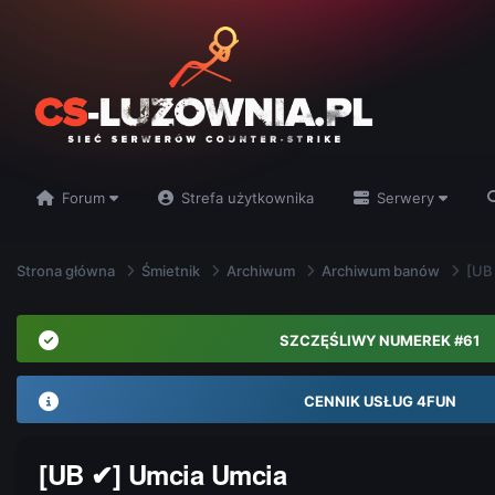
Forum
Strefa użytkownika
Serwery
Strona główna
Śmietnik
Archiwum
Archiwum banów
[UB
SZCZĘŚLIWY NUMEREK #61
CENNIK USŁUG 4FUN
[UB ✔] Umcia Umcia