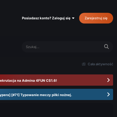
Posiadasz konto? Zaloguj się
Zarejestruj się
Cała aktywność
ekrutacja na Admina 4FUN CS1.6!
ypera] [#71] Typowanie meczy piłki nożnej.