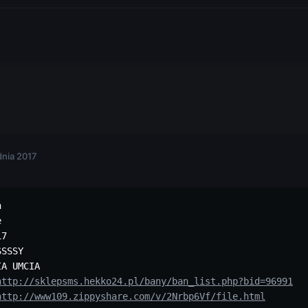
dnia 2017




7

SSSY

A UMCIA

http://sklepsms.hekko24.pl/bany/ban_list.php?bid=96991
http://www109.zippyshare.com/v/2Nrbp6Vf/file.html