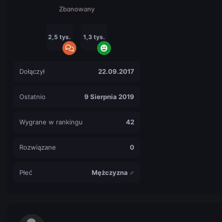
Zbanowany
2,5 tys.
1,3 tys.
Dołączył
22.09.2017
Ostatnio
9 Sierpnia 2019
Wygrane w rankingu
42
Rozwiązane
0
Płeć
Mężczyzna ♂