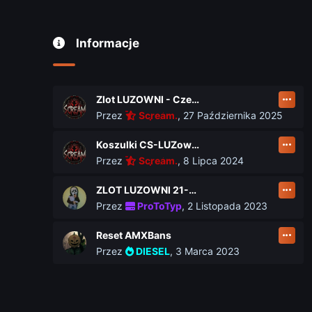
Informacje
Zlot LUZOWNI - Czerwiec 2026
Przez
Scream.
,
27 Października 2025
Koszulki CS-LUZownia.pl
Przez
Scream.
,
8 Lipca 2024
ZLOT LUZOWNI 21-23 czerwca
Przez
ProToTyp
,
2 Listopada 2023
Reset AMXBans
Przez
DIESEL
,
3 Marca 2023