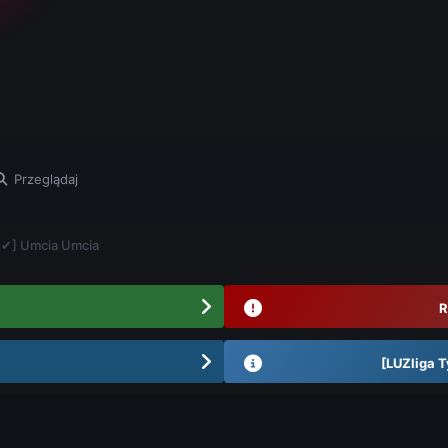
Przeglądaj
 ✔] Umcia Umcia
R
[LUZliga T