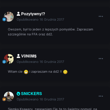
Pozytywny!?
Opublikowano
16 Grudnia 2017
Owszem, był to jeden z lepszych pomysłów. Zapraszam
szczególnie na FFA oraz dd2.
V0N0M$
Opublikowano
16 Grudnia 2017
Witam cie
i zapraszam na dd2 !!
SNICKERS
Opublikowano
16 Grudnia 2017
Siemka Ksawery, zapewniam Cię że to świetny pomysł, na