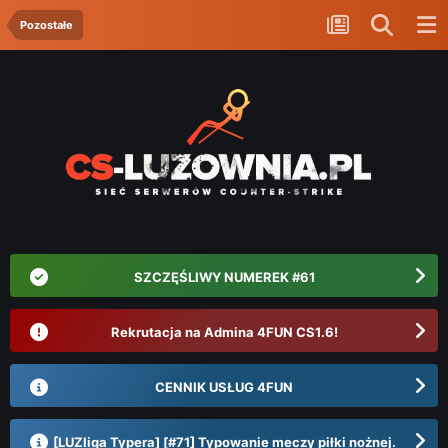
Pozostałe
SZCZĘŚLIWY NUMEREK #61
Rekrutacja na Admina 4FUN CS1.6!
CENNIK USŁUG 4FUN
[LUZliga Typera] [#71] Typowanie meczy piłki nożnej.