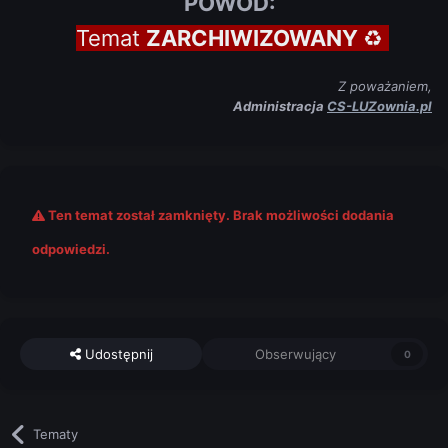
POWÓD:
Temat
ZARCHIWIZOWANY
♻
Z poważaniem,
Administracja
CS-LUZownia.pl
Ten temat został zamknięty. Brak możliwości dodania
odpowiedzi.
Udostępnij
Obserwujący
0
Tematy