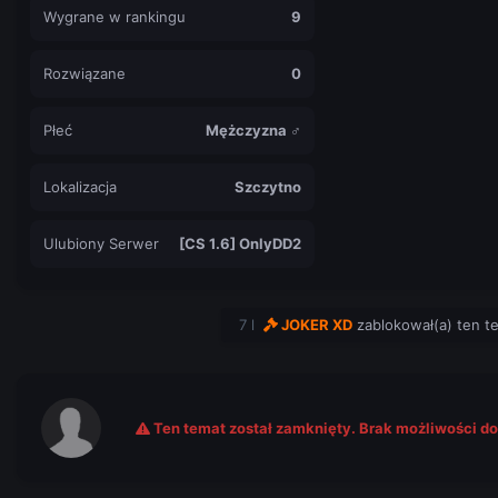
Wygrane w rankingu
9
Rozwiązane
0
Płeć
Mężczyzna ♂
Lokalizacja
Szczytno
Ulubiony Serwer
[CS 1.6] OnlyDD2
7 l
JOKER XD
zablokował(a) ten t
Ten temat został zamknięty. Brak możliwości d