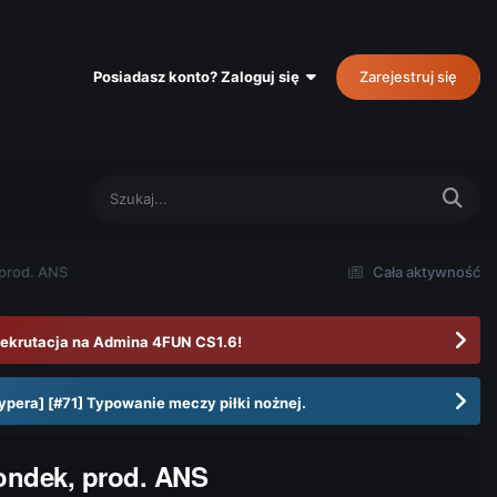
Posiadasz konto? Zaloguj się
Zarejestruj się
 prod. ANS
Cała aktywność
ekrutacja na Admina 4FUN CS1.6!
ypera] [#71] Typowanie meczy piłki nożnej.
Gondek, prod. ANS