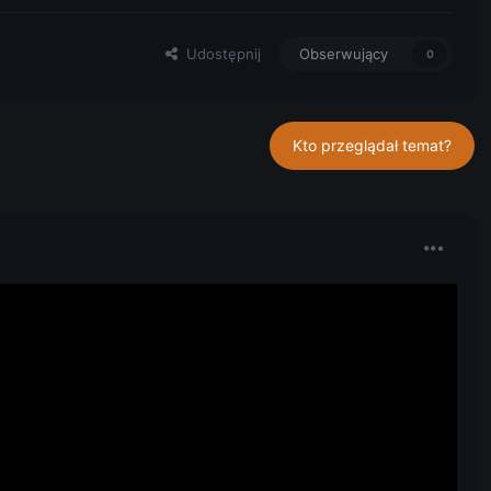
Udostępnij
Obserwujący
0
Kto przeglądał temat?