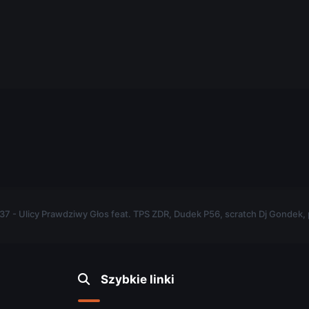
.
37 - Ulicy Prawdziwy Głos feat. TPS ZDR, Dudek P56, scratch Dj Gondek,
Szybkie linki