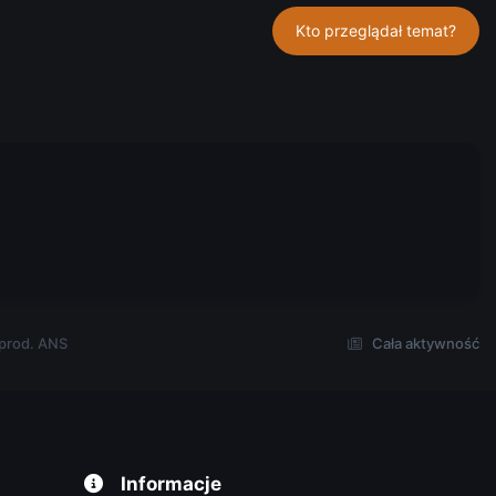
Kto przeglądał temat?
 prod. ANS
Cała aktywność
Informacje