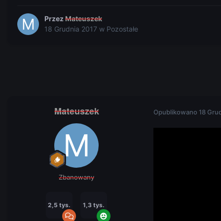
Przez
Mateuszek
18 Grudnia 2017
w
Pozostałe
Mateuszek
Opublikowano
18 Gru
Zbanowany
2,5 tys.
1,3 tys.