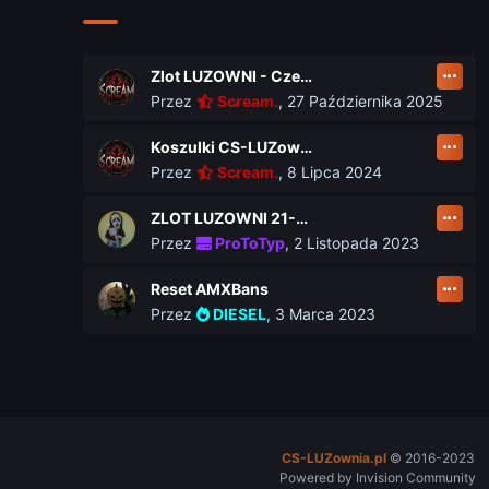
Zlot LUZOWNI - Czerwiec 2026
Przez
Scream.
,
27 Października 2025
Koszulki CS-LUZownia.pl
Przez
Scream.
,
8 Lipca 2024
ZLOT LUZOWNI 21-23 czerwca
Przez
ProToTyp
,
2 Listopada 2023
Reset AMXBans
Przez
DIESEL
,
3 Marca 2023
CS-LUZownia.pl
© 2016-2023
Powered by Invision Community