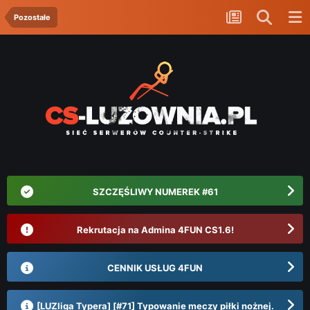
Pozostałe
SZCZĘŚLIWY NUMEREK #61
Rekrutacja na Admina 4FUN CS1.6!
CENNIK USŁUG 4FUN
[LUZliga Typera] [#71] Typowanie meczy piłki nożnej.