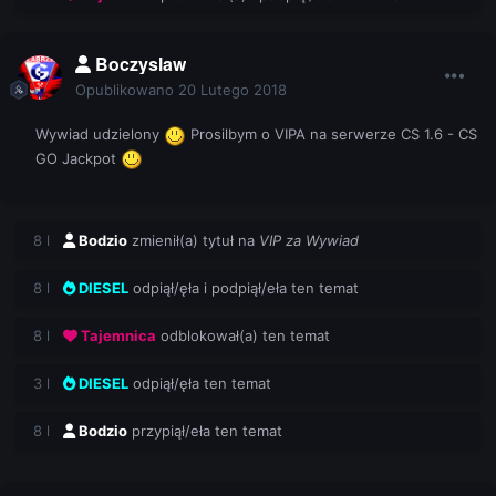
Boczyslaw
Opublikowano
20 Lutego 2018
Wywiad udzielony
Prosilbym o VIPA na serwerze CS 1.6 - CS
GO Jackpot
8 l
Bodzio
zmienił(a) tytuł na
VIP za Wywiad
8 l
DIESEL
odpiął/ęła i podpiął/eła ten temat
8 l
Tajemnica
odblokował(a) ten temat
3 l
DIESEL
odpiął/ęła ten temat
8 l
Bodzio
przypiął/eła ten temat