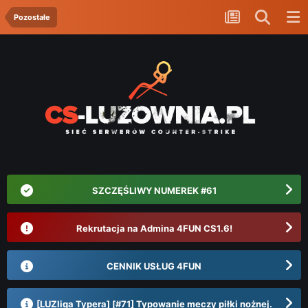
Pozostałe
SZCZĘŚLIWY NUMEREK #61
Rekrutacja na Admina 4FUN CS1.6!
CENNIK USŁUG 4FUN
[LUZliga Typera] [#71] Typowanie meczy piłki nożnej.